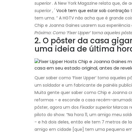
superior
. A New York Magazine relata que, de
superior
, '
Você tem que estar sob contração
t
tem uma. ” A HGTV não acha que é grande coisa
Chip e Joanna Gaines usarem sua experiência
Próximo: Como ‘Fixer Upper’ torna aqueles pôs
2. O pôster da casa giga
uma ideia de última ho
Quer saber como ‘Fixer Upper’ torna aqueles pô
um soldador e um fabricante de painéis publici
Muita gente quer saber como Chip e Joanna cr
reformas - e esconde a casa recém-arrumada
pôster, agora um dos
Fixador superior
Marcas r
piloto do show. “Na hora 11, um amigo meu sold
- e há dois deles, então ele tem 7 metros de l
amigo em cidade [que] tem uma pequena empr