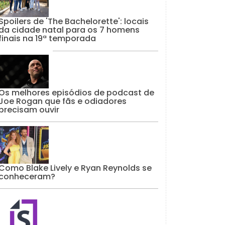
Spoilers de 'The Bachelorette': locais
da cidade natal para os 7 homens
finais na 19ª temporada
Os melhores episódios de podcast de
Joe Rogan que fãs e odiadores
precisam ouvir
Como Blake Lively e Ryan Reynolds se
conheceram?