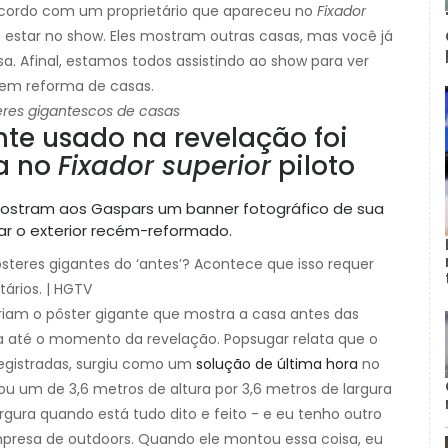
 acordo com um proprietário que apareceu no
Fixador
 estar no show. Eles mostram outras casas, mas você já
. Afinal, estamos todos assistindo ao show para ver
 em reforma de casas.
teres gigantescos de casas
nte usado na revelação foi
ra no
Fixador superior
piloto
steres gigantes do ‘antes’? Acontece que isso requer
tários. | HGTV
iam o pôster gigante que mostra a casa antes das
 até o momento da revelação. Popsugar relata que o
egistradas, surgiu como um
solução de última hora
no
ou um de 3,6 metros de altura por 3,6 metros de largura
argura quando está tudo dito e feito - e eu tenho outro
esa de outdoors. Quando ele montou essa coisa, eu