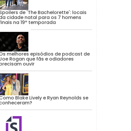
Spoilers de 'The Bachelorette': locais
da cidade natal para os 7 homens
finais na 19ª temporada
Os melhores episódios de podcast de
Joe Rogan que fãs e odiadores
precisam ouvir
Como Blake Lively e Ryan Reynolds se
conheceram?