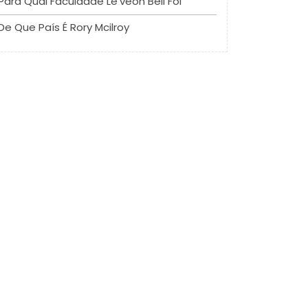
Para Qual Faculdade Le'veon Bell Foi
De Que País É Rory Mcilroy