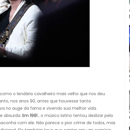
omo o lendário cavalheiro mais velho que nos deu
tanto, nos anos 90, antes que houvesse tanta
va no auge da fama e vivendo sua melhor vida.
te absurda.
Em 1991
, o músico latino tentou deslizar pelo
conha com ele. Não parece o pior crime de todos, mas
ondicional. Ele também teve que cantar em um comício