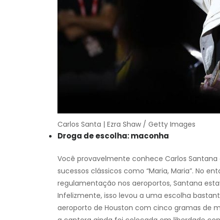
Carlos Santa | Ezra Shaw / Getty Images
Droga de escolha: maconha
Você provavelmente conhece Carlos Santana c
sucessos clássicos como “Maria, Maria”. No en
regulamentação nos aeroportos, Santana esta
Infelizmente, isso levou a uma escolha bastan
aeroporto de Houston com cinco gramas de ma
a cantora ainda foi colocada em liberdade c