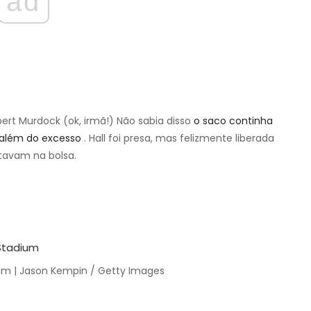
ad
ert Murdock (ok, irmã!) Não sabia disso
o saco continha
 além do excesso
. Hall foi presa, mas felizmente liberada
stavam na bolsa.
um | Jason Kempin / Getty Images