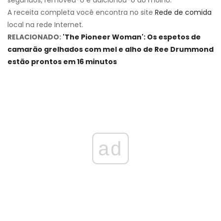
segundos, removeu-o e adicionou-o ao molho.
A receita completa você encontra no site
Rede de comida
local na rede Internet.
RELACIONADO:
'The Pioneer Woman': Os espetos de
camarão grelhados com mel e alho de Ree Drummond
estão prontos em 16 minutos
ad