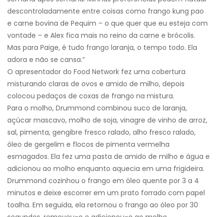
descontroladamente entre coisas como frango kung pao
e carne bovina de Pequim – o que quer que eu esteja com
vontade – e Alex fica mais no reino da carne e brócolis.
Mas para Paige, é tudo frango laranja, o tempo todo. Ela
adora e não se cansa.”
O apresentador do Food Network fez uma cobertura
misturando claras de ovos e amido de milho, depois
colocou pedaços de coxas de frango na mistura.
Para o molho, Drummond combinou suco de laranja,
açúcar mascavo, molho de soja, vinagre de vinho de arroz,
sal, pimenta, gengibre fresco ralado, alho fresco ralado,
óleo de gergelim e flocos de pimenta vermelha
esmagados. Ela fez uma pasta de amido de milho e água e
adicionou ao molho enquanto aquecia em uma frigideira.
Drummond cozinhou o frango em óleo quente por 3 a 4
minutos e deixe escorrer em um prato forrado com papel
toalha. Em seguida, ela retornou o frango ao óleo por 30