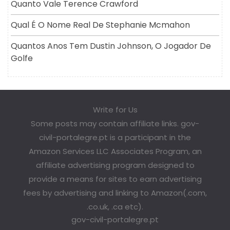
Quanto Vale Terence Crawford
Qual É O Nome Real De Stephanie Mcmahon
Quantos Anos Tem Dustin Johnson, O Jogador De
Golfe
Write for Us
Some posts may contain affiliate links. gov-
civil-portalegre.pt is a participant in the
Amazon Services LLC Associates Program, an
affiliate advertising program designed to
provide a means for sites to earn advertising
fees by advertising and linking to Amazon(.com,
.co.uk, .ca etc).
gov-civil-portalegre.pt