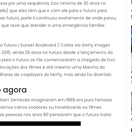
osos por uma sequência. Doc retorna de 30 anos no
ells) que eles têm que ir com ele para o futuro para
ao futuro, parte II
continuou exatamente de onde parou,
, que teve que atender a uma emergência familiar.
 o Futuro
| Sunset Boulevard / Corbis via Getty Images
de 2015, ainda 26 anos no futuro desde o lançamento do
a para o Futuro
os fãs comemoraram a chegada de Doc
m locações dos filmes e até mesmo uma Marcha do
hares de cosplayers do McFly, mas ainda foi divertido
o agora
 Robert Zemeckis imaginaram em 1989 era pura fantasia
tínhamos carros voadores ou hoverboards ou filmes
 as pessoas nos anos 80 pensavam que o futuro traria.