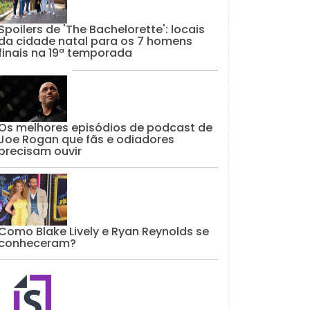
Spoilers de 'The Bachelorette': locais
da cidade natal para os 7 homens
finais na 19ª temporada
Os melhores episódios de podcast de
Joe Rogan que fãs e odiadores
precisam ouvir
Como Blake Lively e Ryan Reynolds se
conheceram?