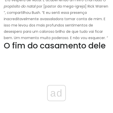
“Era véspera de Natal. E acabei lendo um livro chamado
O
propósito do natal
por [pastor da mega-igreja] Rick Warren
”, compartilhou Bush. “E eu senti essa presença
inacreditavelmente avassaladora tomar conta de mim. E
isso me levou dos mais profundos sentimentos de
desespero para um caloroso brilho de que tudo vai ficar
bem. Um momento muito poderoso. E não vou esquecer. ”
O fim do casamento dele
ad