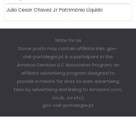
Julio Cesar Chavez Jr Patrimônio Líquido
Write for Us
Some posts may contain affiliate links. gov-
civil-portalegre.pt is a participant in the
Amazon Services LLC Associates Program, an
affiliate advertising program designed to
provide a means for sites to earn advertising
fees by advertising and linking to Amazon(.com,
.co.uk, .ca etc).
gov-civil-portalegre.pt