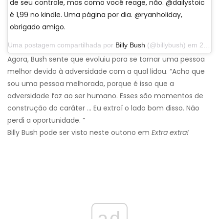
de seu controle, mas como você reage, não. @dailystoic
é 1,99 no kindle. Uma página por dia. @ryanholiday,
obrigado amigo.
Uma postagem compartilhada por
Billy Bush
(@billybush) em 2 de janeiro de 2019 às 16h45 PST
Agora, Bush sente que evoluiu para se tornar uma pessoa
melhor devido à adversidade com a qual lidou. “Acho que
sou uma pessoa melhorada, porque é isso que a
adversidade faz ao ser humano. Esses são momentos de
construção do caráter ... Eu extraí o lado bom disso. Não
perdi a oportunidade. ”
Billy Bush pode ser visto neste outono em
Extra extra!
ad