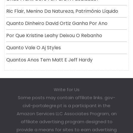
Ric Flair, Menino Da Natureza, Patrimônio Líquido
Quanto Dinheiro David Ortiz Ganha Por Ano
Por Que Kristine Leahy Deixou O Rebanho
Quanto Vale O Aj Styles
Quantos Anos Tem Matt E Jeff Hardy
Write for Us
Some posts may contain affiliate links. gov-
civil-portalegre.pt is a participant in the
Amazon Services LLC Associates Program, an
affiliate advertising program designed to
provide a means for sites to earn advertising