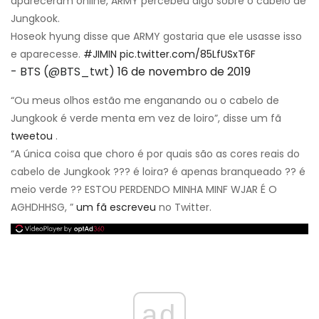
apareceram online, ARMY percebeu algo sobre o cabelo de
Jungkook.
Hoseok hyung disse que ARMY gostaria que ele usasse isso
e aparecesse.
#JIMIN
pic.twitter.com/85LfUSxT6F
- BTS (@BTS_twt)
16 de novembro de 2019
“Ou meus olhos estão me enganando ou o cabelo de
Jungkook é verde menta em vez de loiro”, disse um fã
tweetou
.
“A única coisa que choro é por quais são as cores reais do
cabelo de Jungkook ??? é loira? é apenas branqueado ?? é
meio verde ?? ESTOU PERDENDO MINHA MINF WJAR É O
AGHDHHSG, ”
um fã escreveu
no Twitter.
ad