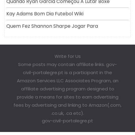
Quando Ryan Garcia Começou A Lutar Boxe
Kay Adams Bom Dia Futebol Wiki
Quem Fez Shannon Sharpe Jogar Para
Write for Us
Some posts may contain affiliate links. gov-
civil-portalegre.pt is a participant in the
Amazon Services LLC Associates Program, an
affiliate advertising program designed to
provide a means for sites to earn advertising
fees by advertising and linking to Amazon(.com,
.co.uk, .ca etc).
gov-civil-portalegre.pt