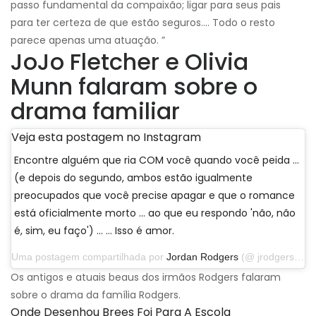
passo fundamental da compaixão; ligar para seus pais
para ter certeza de que estão seguros…. Todo o resto
parece apenas uma atuação. ”
JoJo Fletcher e Olivia
Munn falaram sobre o
drama familiar
Veja esta postagem no Instagram
Encontre alguém que ria COM você quando você peida ...
(e depois do segundo, ambos estão igualmente
preocupados que você precise apagar e que o romance
está oficialmente morto ... ao que eu respondo 'não, não
é, sim, eu faço') ... … Isso é amor.
Uma postagem compartilhada por
Jordan Rodgers
(@ jrodgers11) em 25 de novembro de 2019 às 17:52 PST
Os antigos e atuais beaus dos irmãos Rodgers falaram
sobre o drama da família Rodgers.
Onde Desenhou Brees Foi Para A Escola