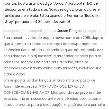
contar, basta usar o código “Jordan” para obter 15% de
desconto em todo o site. Novos relógios, joias, colares e
anéis para ele e ela. Estou usando o Elemento “Radium
Grey” por apenas $ 80 com desconto!
Uma postagem compartilhada por
Jordan Rodgers
(jrodgers11) em 29 de setembro de 2019 às 13h07 PDT
Sua suposta rivalidade pegou novamente em 2018, depois
que Aaron falou sobre os esforços de recuperação dos
incêndios florestais da Califórnia. O quarterback pediu aos
seguidores que o ajudassem a arrecadar dinheiro para os
primeiros socorros no norte da Califórnia, onde os
incêndios devastaram várias comunidades, incluindo sua
cidade natal.
Em resposta, Jordan lançou uma sombra no posto de
Aaron. Ele escreveu: “POR FAVOR DOE, ESPALHE A
CONSCIÊNCIA E ENVIE AMOR. Mas quando sua própria mãe
está sozinha em casa durante os incêndios, com o carro
lotado e pronto para a evacuação, e você perde o primeiro