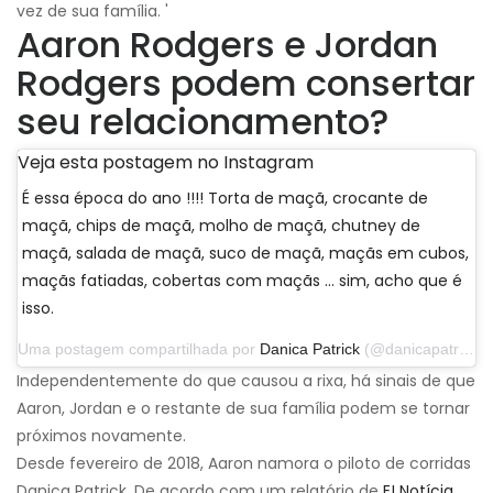
vez de sua família. '
Aaron Rodgers e Jordan
Rodgers podem consertar
seu relacionamento?
Veja esta postagem no Instagram
É essa época do ano !!!! Torta de maçã, crocante de
maçã, chips de maçã, molho de maçã, chutney de
maçã, salada de maçã, suco de maçã, maçãs em cubos,
maçãs fatiadas, cobertas com maçãs ... sim, acho que é
isso.
Uma postagem compartilhada por
Danica Patrick
(@danicapatrick) em 29 de setembro de 2019 às 14h31 PDT
Independentemente do que causou a rixa, há sinais de que
Aaron, Jordan e o restante de sua família podem se tornar
próximos novamente.
Desde fevereiro de 2018, Aaron namora o piloto de corridas
Danica Patrick. De acordo com um relatório de
E! Notícia
,