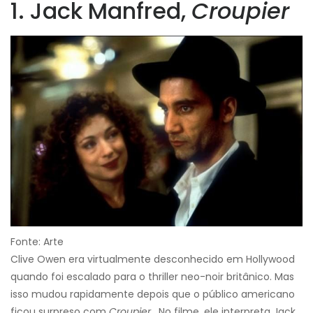
1. Jack Manfred,
Croupier
Fonte: Arte
Clive Owen era virtualmente desconhecido em Hollywood
quando foi escalado para o thriller neo-noir britânico. Mas
isso mudou rapidamente depois que o público americano
ficou surpreso com
Croupier
. No filme, ele interpreta Jack