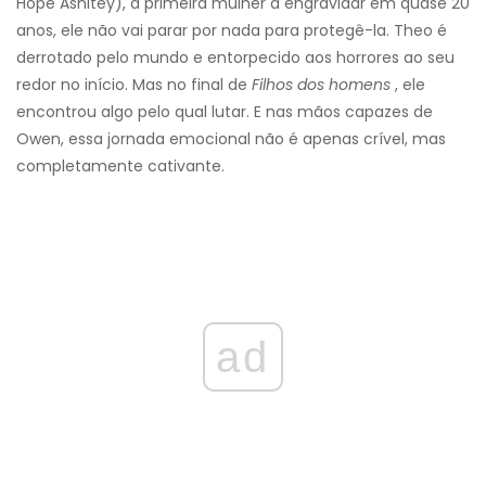
Hope Ashitey), a primeira mulher a engravidar em quase 20
anos, ele não vai parar por nada para protegê-la. Theo é
derrotado pelo mundo e entorpecido aos horrores ao seu
redor no início. Mas no final de
Filhos dos homens
, ele
encontrou algo pelo qual lutar. E nas mãos capazes de
Owen, essa jornada emocional não é apenas crível, mas
completamente cativante.
ad