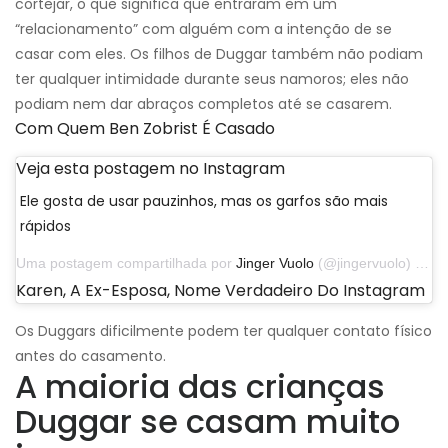
cortejar, o que significa que entraram em um
“relacionamento” com alguém com a intenção de se
casar com eles. Os filhos de Duggar também não podiam
ter qualquer intimidade durante seus namoros; eles não
podiam nem dar abraços completos até se casarem.
Com Quem Ben Zobrist É Casado
Veja esta postagem no Instagram
Ele gosta de usar pauzinhos, mas os garfos são mais
rápidos
Uma postagem compartilhada por
Jinger Vuolo
(@jingervuolo) em 21 de novembro de 2019 às 15:26 PST
Karen, A Ex-Esposa, Nome Verdadeiro Do Instagram
Os Duggars dificilmente podem ter qualquer contato físico
antes do casamento.
A maioria das crianças
Duggar se casam muito