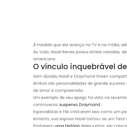
À medida que ela avança na TV e na mídia, além
Ao todo, Hazel Renee possui etnias variadas, ab
americana.
O vínculo inquebrável d
Sem dúvida, Hazel e Draymond Green compart
Ambos são personalidades de grande sucesso e
de amor e compreensão.
Um exemplo de seu apego foi visto na recent
controversa,
suspenso Draymond
.
Especialistas e fãs criticaram isso como um p
entanto, sua esposa Hazel tornou-se um farol 
Postagem
uma história
deles juntos, ela coloc