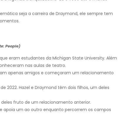
blemática seja a carreira de Draymond, ele sempre tem
momentos.
e: People)
ue eram estudantes da Michigan State University. Além
 conheceram nas aulas de teatro.
eram apenas amigos e começaram um relacionamento
e 2022. Hazel e Draymond têm dois filhos, um deles
 deles fruto de um relacionamento anterior.
lo e apoia um ao outro enquanto percorrem os campos