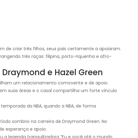
 de criar três filhos, seus pais certamente a apoiaram.
rangendo três raças: filipina, porto-riquenha e afro-
e Draymond e Hazel Green
ilham um relacionamento comovente e de apoio.
m suas áreas e o casal compartilha um forte vínculo
e temporada da NBA, quando a NBA, de forma
eríodo sombrio na carreira de Draymond Green. No
de esperança e apoio.
ou a legenda tranquilizadora “Eu e você até o mundo