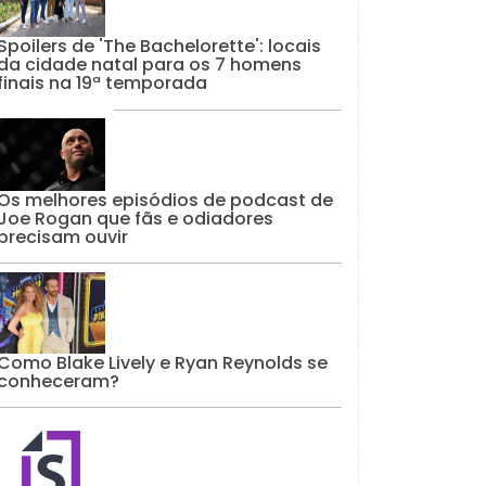
Spoilers de 'The Bachelorette': locais
da cidade natal para os 7 homens
finais na 19ª temporada
Os melhores episódios de podcast de
Joe Rogan que fãs e odiadores
precisam ouvir
Como Blake Lively e Ryan Reynolds se
conheceram?