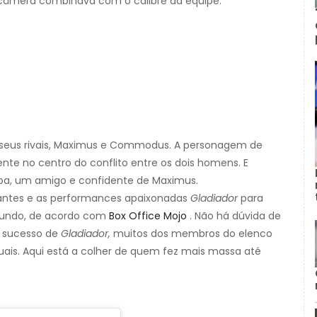
 câmera combinava com o calibre da equipe.
 seus rivais, Maximus e Commodus. A personagem de
mente no centro do conflito entre os dois homens. E
a, um amigo e confidente de Maximus.
nantes e as performances apaixonadas
Gladiador
para
mundo, de acordo com
Box Office Mojo
. Não há dúvida de
el sucesso de
Gladiador,
muitos dos membros do elenco
uais. Aqui está a colher de quem fez mais massa até