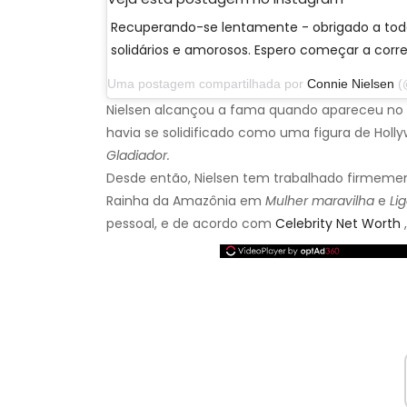
Recuperando-se lentamente - obrigado a tod
solidários e amorosos. Espero começar a cor
Uma postagem compartilhada por
Connie Nielsen
(@cn
Nielsen alcançou a fama quando apareceu no th
havia se solidificado como uma figura de Ho
Gladiador.
Desde então, Nielsen tem trabalhado firmemen
Rainha da Amazônia em
Mulher maravilha
e
Li
pessoal, e de acordo com
Celebrity Net Worth
,