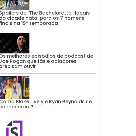
Spoilers de 'The Bachelorette': locais
da cidade natal para os 7 homens
finais na 19ª temporada
Os melhores episódios de podcast de
Joe Rogan que fãs e odiadores
precisam ouvir
Como Blake Lively e Ryan Reynolds se
conheceram?