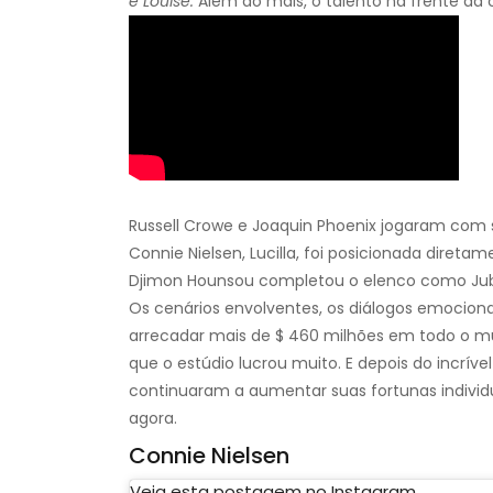
e Louise.
Além do mais, o talento na frente da
Russell Crowe e Joaquin Phoenix jogaram com
Connie Nielsen, Lucilla, foi posicionada direta
Djimon Hounsou completou o elenco como Jub
Os cenários envolventes, os diálogos emocio
arrecadar mais de $ 460 milhões em todo o 
que o estúdio lucrou muito. E depois do incrív
continuaram a aumentar suas fortunas individ
agora.
Connie Nielsen
Veja esta postagem no Instagram