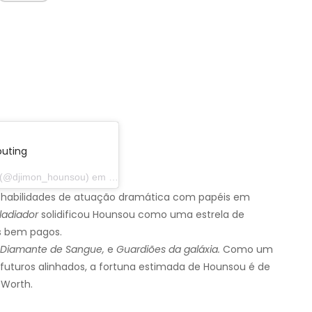
uting
@djimon_hounsou) em 18 de setembro de 2017 às 4h22 PDT
habilidades de atuação dramática com papéis em
ladiador
solidificou Hounsou como uma estrela de
s bem pagos.
 Diamante de Sangue,
e
Guardiões da galáxia.
Como um
 futuros alinhados, a fortuna estimada de Hounsou é de
 Worth.