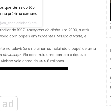
os que têm sido tão
rer na próxima semana
_connienielsen) em 3 de agosto de 2019 às 6h49 PDT
riller de 1997,
Advogado do diabo.
Em 2000, a atriz
llywood com papéis em
Inocentes, Missão a Marte,
e
te na televisão e no cinema, incluindo o papel de uma
ga da Justiça
. Ela construiu uma carreira e riqueza
 Nielsen vale cerca de US $ 8 milhões.
ad