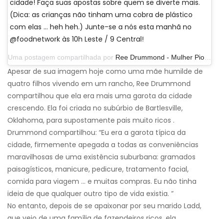
cidade! Faça suas apostas sobre quem se diverte mais.
(Dica: as crianças não tinham uma cobra de plástico
com elas ... heh heh.) Junte-se a nós esta manhã no
@foodnetwork às 10h Leste / 9 Central!
Uma postagem compartilhada por
Ree Drummond - Mulher Pioneira
Apesar de sua imagem hoje como uma mãe humilde de
quatro filhos vivendo em um rancho, Ree Drummond
compartilhou que ela era mais uma garota da cidade
crescendo. Ela foi criada no subúrbio de Bartlesville,
Oklahoma, para supostamente pais muito ricos .
Drummond compartilhou: “Eu era a garota típica da
cidade, firmemente apegada a todas as conveniências
maravilhosas de uma existência suburbana: gramados
paisagísticos, manicure, pedicure, tratamento facial,
comida para viagem ... e muitas compras. Eu não tinha
ideia de que qualquer outro tipo de vida existia. ”
No entanto, depois de se apaixonar por seu marido Ladd,
que veio de uma família de fazendeiros ricos, ela