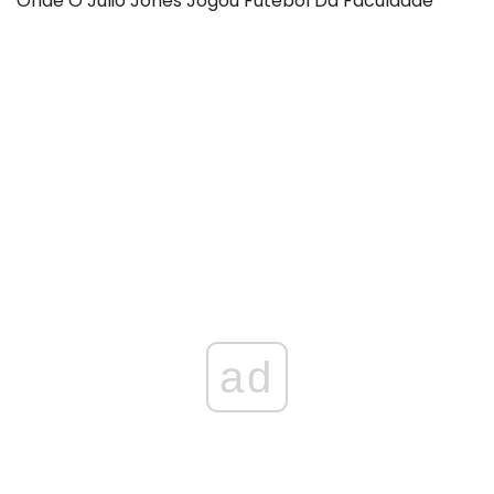
Onde O Júlio Jones Jogou Futebol Da Faculdade
ad