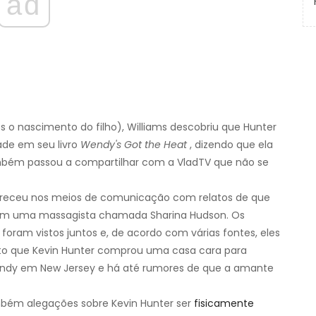
ad
 o nascimento do filho), Williams descobriu que Hunter
idade em seu livro
Wendy's Got the Heat
, dizendo que ela
ambém passou a compartilhar com a VladTV que não se
areceu nos meios de comunicação com relatos de que
 com uma massagista chamada Sharina Hudson. Os
am vistos juntos e, de acordo com várias fontes, eles
ito que Kevin Hunter comprou uma casa cara para
endy em New Jersey e há até rumores de que a amante
ambém alegações sobre Kevin Hunter ser
fisicamente