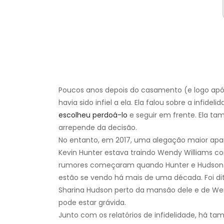
Poucos anos depois do casamento (e logo após
havia sido infiel a ela. Ela falou sobre a infidel
escolheu perdoá-lo
e seguir em frente. Ela t
arrepende da decisão.
No entanto, em 2017, uma alegação maior ap
Kevin Hunter estava traindo Wendy Williams
rumores começaram quando Hunter e Hudson for
estão se vendo há mais de uma década. Foi d
Sharina Hudson perto da mansão dele e de W
pode estar grávida.
Junto com os relatórios de infidelidade, há t