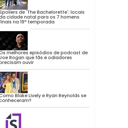
Spoilers de 'The Bachelorette': locais
da cidade natal para os 7 homens
finais na 19ª temporada
Os melhores episódios de podcast de
Joe Rogan que fãs e odiadores
precisam ouvir
Como Blake Lively e Ryan Reynolds se
conheceram?