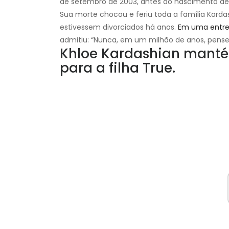
de setembro de 2003, antes do nascimento de 
Sua morte chocou e feriu toda a família Kard
estivessem divorciados há anos.
Em uma entre
admitiu: “Nunca, em um milhão de anos, pensei
Khloe Kardashian manté
para a filha True.