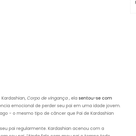
 Kardashian,
Corpo de vingança
, ela
sentou-se com
ncia emocional de perder seu pai em uma idade jovem.
fago - o mesmo tipo de câncer que Pai de Kardashian
e seu pai regularmente. Kardashian acenou com a
om seu pai. “Ainda falo com meu pai o tempo todo,