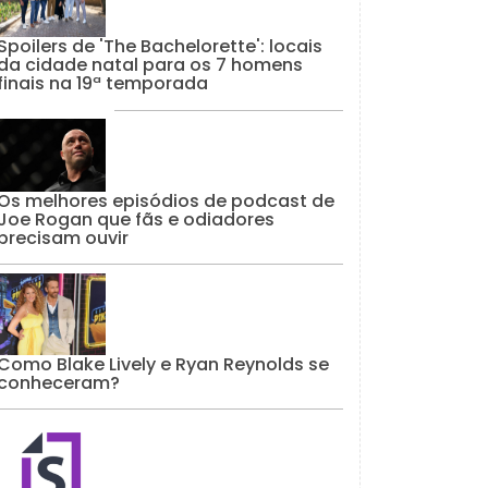
Spoilers de 'The Bachelorette': locais
da cidade natal para os 7 homens
finais na 19ª temporada
Os melhores episódios de podcast de
Joe Rogan que fãs e odiadores
precisam ouvir
Como Blake Lively e Ryan Reynolds se
conheceram?