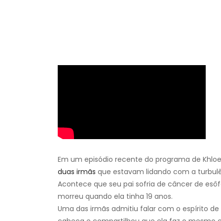
Em um episódio recente do programa de Khloe
duas irmãs
que estavam lidando com a turbulê
Acontece que seu pai sofria de câncer de esô
morreu quando ela tinha 19 anos.
Uma das irmãs admitiu falar com o espírito d
cabeça e compartilhou que ela faz o mesmo c