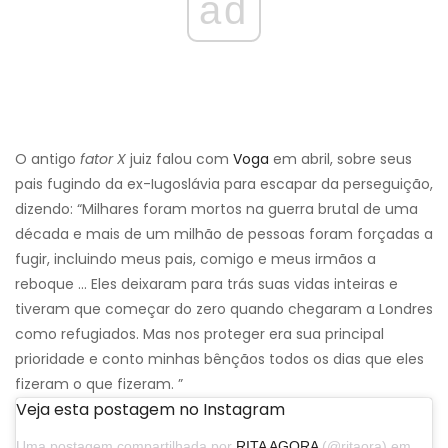
ad
O antigo
fator X
juiz falou com
Voga
em abril, sobre seus
pais fugindo da ex-Iugoslávia para escapar da perseguição,
dizendo: “Milhares foram mortos na guerra brutal de uma
década e mais de um milhão de pessoas foram forçadas a
fugir, incluindo meus pais, comigo e meus irmãos a
reboque ... Eles deixaram para trás suas vidas inteiras e
tiveram que começar do zero quando chegaram a Londres
como refugiados. Mas nos proteger era sua principal
prioridade e conto minhas bênçãos todos os dias que eles
fizeram o que fizeram. ”
Veja esta postagem no Instagram
Uma postagem compartilhada por
RITA AGORA
(@ritaora) em 25 de julho de 2020 às 10:57 PDT