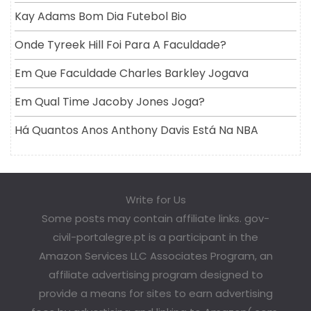
Kay Adams Bom Dia Futebol Bio
Onde Tyreek Hill Foi Para A Faculdade?
Em Que Faculdade Charles Barkley Jogava
Em Qual Time Jacoby Jones Joga?
Há Quantos Anos Anthony Davis Está Na NBA
Write for Us
Some posts may contain affiliate links. gov-
civil-portalegre.pt is a participant in the
Amazon Services LLC Associates Program, an
affiliate advertising program designed to
provide a means for sites to earn advertising