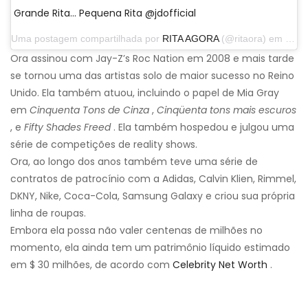
Grande Rita… Pequena Rita @jdofficial
Uma postagem compartilhada por
RITA AGORA
(@ritaora) em 9 de julho de 2020 às 13h42 PDT
Ora assinou com Jay-Z’s Roc Nation em 2008 e mais tarde
se tornou uma das artistas solo de maior sucesso no Reino
Unido. Ela também atuou, incluindo o papel de Mia Gray
em
Cinquenta Tons de Cinza
,
Cinqüenta tons mais escuros
, e
Fifty Shades Freed
. Ela também hospedou e julgou uma
série de competições de reality shows.
Ora, ao longo dos anos também teve uma série de
contratos de patrocínio com a Adidas, Calvin Klien, Rimmel,
DKNY, Nike, Coca-Cola, Samsung Galaxy e criou sua própria
linha de roupas.
Embora ela possa não valer centenas de milhões no
momento, ela ainda tem um patrimônio líquido estimado
em $ 30 milhões, de acordo com
Celebrity Net Worth
.