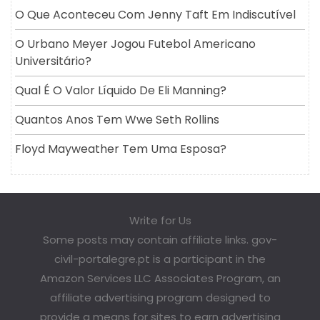
O Que Aconteceu Com Jenny Taft Em Indiscutível
O Urbano Meyer Jogou Futebol Americano
Universitário?
Qual É O Valor Líquido De Eli Manning?
Quantos Anos Tem Wwe Seth Rollins
Floyd Mayweather Tem Uma Esposa?
Write for Us
Some posts may contain affiliate links. gov-
civil-portalegre.pt is a participant in the
Amazon Services LLC Associates Program, an
affiliate advertising program designed to
provide a means for sites to earn advertising