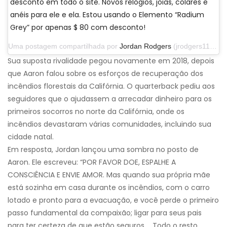
desconto em todo o site. Novos relógios, joias, colares e
anéis para ele e ela. Estou usando o Elemento “Radium
Grey” por apenas $ 80 com desconto!
Uma postagem compartilhada por
Jordan Rodgers
(jrodgers11) em 29 de setembro de 2019 às 13h07 PDT
Sua suposta rivalidade pegou novamente em 2018, depois
que Aaron falou sobre os esforços de recuperação dos
incêndios florestais da Califórnia. O quarterback pediu aos
seguidores que o ajudassem a arrecadar dinheiro para os
primeiros socorros no norte da Califórnia, onde os
incêndios devastaram várias comunidades, incluindo sua
cidade natal.
Em resposta, Jordan lançou uma sombra no posto de
Aaron. Ele escreveu: “POR FAVOR DOE, ESPALHE A
CONSCIÊNCIA E ENVIE AMOR. Mas quando sua própria mãe
está sozinha em casa durante os incêndios, com o carro
lotado e pronto para a evacuação, e você perde o primeiro
passo fundamental da compaixão; ligar para seus pais
para ter certeza de que estão seguros…. Todo o resto