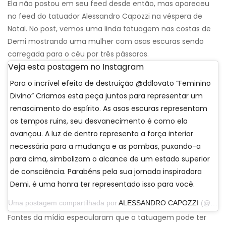
Ela não postou em seu feed desde então, mas apareceu
no feed do tatuador Alessandro Capozzi na véspera de
Natal. No post, vemos uma linda tatuagem nas costas de
Demi mostrando uma mulher com asas escuras sendo
carregada para o céu por três pássaros.
Veja esta postagem no Instagram
Para o incrível efeito de destruição @ddlovato “Feminino
Divino” Criamos esta peça juntos para representar um
renascimento do espírito. As asas escuras representam
os tempos ruins, seu desvanecimento é como ela
avançou. A luz de dentro representa a força interior
necessária para a mudança e as pombas, puxando-a
para cima, simbolizam o alcance de um estado superior
de consciência. Parabéns pela sua jornada inspiradora
Demi, é uma honra ter representado isso para você.
Uma postagem compartilhada por
ALESSANDRO CAPOZZI
(@alessandro_capozzi) em 24 de dezembro de 2019 às 10:42 PST
Fontes da mídia especularam que a tatuagem pode ter