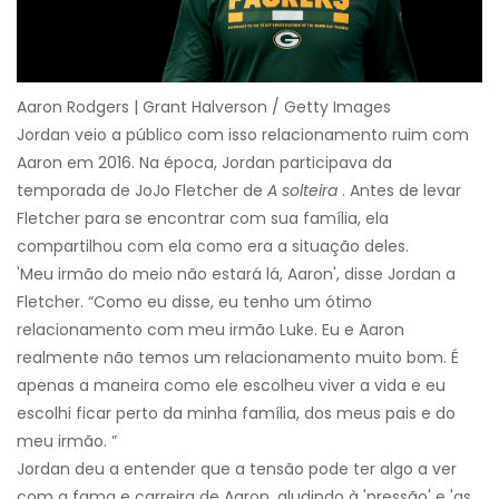
Aaron Rodgers | Grant Halverson / Getty Images
Jordan veio a público com isso relacionamento ruim com
Aaron em 2016. Na época, Jordan participava da
temporada de JoJo Fletcher de
A solteira
. Antes de levar
Fletcher para se encontrar com sua família, ela
compartilhou com ela como era a situação deles.
'Meu irmão do meio não estará lá, Aaron', disse Jordan a
Fletcher. “Como eu disse, eu tenho um ótimo
relacionamento com meu irmão Luke. Eu e Aaron
realmente não temos um relacionamento muito bom. É
apenas a maneira como ele escolheu viver a vida e eu
escolhi ficar perto da minha família, dos meus pais e do
meu irmão. ”
Jordan deu a entender que a tensão pode ter algo a ver
com a fama e carreira de Aaron, aludindo à 'pressão' e 'as