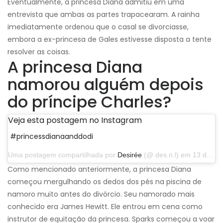
Eventualmente, a princesa Diana admitiu em uma
entrevista que ambas as partes trapacearam. A rainha
imediatamente ordenou que o casal se divorciasse,
embora a ex-princesa de Gales estivesse disposta a tente
resolver as coisas.
A princesa Diana
namorou alguém depois
do príncipe Charles?
Veja esta postagem no Instagram
#princessdianaanddodi
Uma postagem compartilhada por
Desirée
(@ des.n.l) em 13 de abril de 2014 às 12h43 PDT
Como mencionado anteriormente, a princesa Diana
começou mergulhando os dedos dos pés na piscina de
namoro muito antes do divórcio. Seu namorado mais
conhecido era James Hewitt. Ele entrou em cena como
instrutor de equitação da princesa. Sparks começou a voar