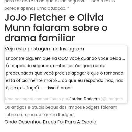
para ter certeza de que estão seguros…. Todo o resto
parece apenas uma atuação. ”
JoJo Fletcher e Olivia
Munn falaram sobre o
drama familiar
Veja esta postagem no Instagram
Encontre alguém que ria COM você quando você peida ...
(e depois do segundo, ambos estão igualmente
preocupados que você precise apagar e que o romance
está oficialmente morto ... ao que eu respondo 'não, não
é, sim, eu faço') ... … Isso é amor.
Uma postagem compartilhada por
Jordan Rodgers
(@ jrodgers11) em 25 de novembro de 2019 às 17:52 PST
Os antigos e atuais beaus dos irmãos Rodgers falaram
sobre o drama da família Rodgers.
Onde Desenhou Brees Foi Para A Escola