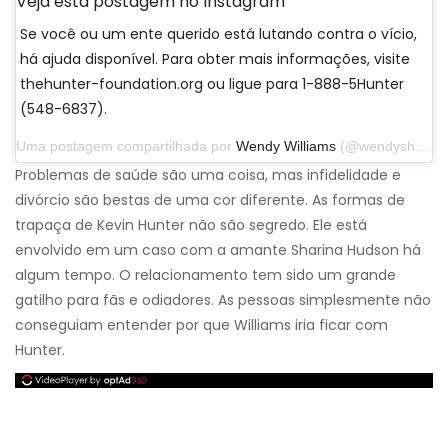
Veja esta postagem no Instagram
Se você ou um ente querido está lutando contra o vício,
há ajuda disponível. Para obter mais informações, visite
thehunter-foundation.org ou ligue para 1-888-5Hunter
(548-6837).
Uma postagem compartilhada por
Wendy Williams
(@wendyshow) em 19 de março de 2019 às 9h31 PDT
Problemas de saúde são uma coisa, mas infidelidade e
divórcio são bestas de uma cor diferente. As formas de
trapaça de Kevin Hunter não são segredo. Ele está
envolvido em um caso com a amante Sharina Hudson há
algum tempo. O relacionamento tem sido um grande
gatilho para fãs e odiadores. As pessoas simplesmente não
conseguiam entender por que Williams iria ficar com
Hunter.