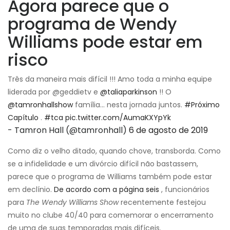
Agora parece que o
programa de Wendy
Williams pode estar em
risco
Três da maneira mais difícil !!! Amo toda a minha equipe
liderada por @geddietv e
@taliaparkinson
!! O
@tamronhallshow
família… nesta jornada juntos.
#Próximo
Capítulo
.
#tca
pic.twitter.com/AumaKXYpYk
- Tamron Hall (@tamronhall)
6 de agosto de 2019
Como diz o velho ditado, quando chove, transborda. Como
se a infidelidade e um divórcio difícil não bastassem,
parece que o programa de Williams também pode estar
em declínio.
De acordo com a página seis
, funcionários
para
The Wendy Williams Show
recentemente festejou
muito no clube 40/40 para comemorar o encerramento
de uma de suas temporadas mais difíceis.