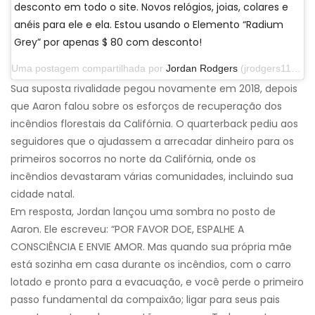
desconto em todo o site. Novos relógios, joias, colares e
anéis para ele e ela. Estou usando o Elemento “Radium
Grey” por apenas $ 80 com desconto!
Uma postagem compartilhada por
Jordan Rodgers
(jrodgers11) em 29 de setembro de 2019 às 13h07 PDT
Sua suposta rivalidade pegou novamente em 2018, depois
que Aaron falou sobre os esforços de recuperação dos
incêndios florestais da Califórnia. O quarterback pediu aos
seguidores que o ajudassem a arrecadar dinheiro para os
primeiros socorros no norte da Califórnia, onde os
incêndios devastaram várias comunidades, incluindo sua
cidade natal.
Em resposta, Jordan lançou uma sombra no posto de
Aaron. Ele escreveu: “POR FAVOR DOE, ESPALHE A
CONSCIÊNCIA E ENVIE AMOR. Mas quando sua própria mãe
está sozinha em casa durante os incêndios, com o carro
lotado e pronto para a evacuação, e você perde o primeiro
passo fundamental da compaixão; ligar para seus pais