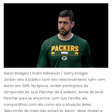
Aaron Rodgers | Grant Halverson / Getty Images
Jordan veio a público com isso relacionamento ruim com
Aaron em 2016. Na época, Jordan participava da
temporada de JoJo Fletcher de
A solteira
. Antes de levar
Fletcher para se encontrar com sua família, ela
compartilhou com ela como era a situação deles.
'Meu irmão do meio não estará lá, Aaron', disse Jordan a