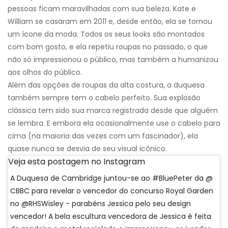
pessoas ficam maravilhadas com sua beleza. Kate e
William se casaram em 2011 e, desde então, ela se tornou
um ícone da moda. Todos os seus looks são montados
com bom gosto, e ela repetiu roupas no passado, o que
não só impressionou o público, mas também a humanizou
aos olhos do público.
Além das opções de roupas da alta costura, a duquesa
também sempre tem o cabelo perfeito. Sua explosão
clássica tem sido sua marca registrada desde que alguém
se lembra. E embora ela ocasionalmente use o cabelo para
cima (na maioria das vezes com um fascinador), ela
quase nunca se desvia de seu visual icônico.
Veja esta postagem no Instagram
A Duquesa de Cambridge juntou-se ao #BluePeter da @
CBBC para revelar o vencedor do concurso Royal Garden
no @RHSWisley - parabéns Jessica pelo seu design
vencedor! A bela escultura vencedora de Jessica é feita