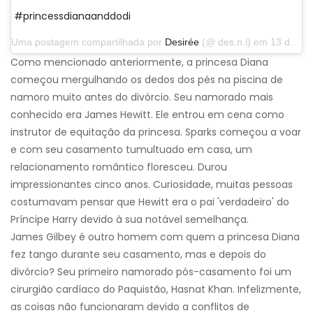
#princessdianaanddodi
Uma postagem compartilhada por
Desirée
(@ des.n.l) em 13 de abril de 2014 às 12h43 PDT
Como mencionado anteriormente, a princesa Diana
começou mergulhando os dedos dos pés na piscina de
namoro muito antes do divórcio. Seu namorado mais
conhecido era James Hewitt. Ele entrou em cena como
instrutor de equitação da princesa. Sparks começou a voar
e com seu casamento tumultuado em casa, um
relacionamento romântico floresceu. Durou
impressionantes cinco anos. Curiosidade, muitas pessoas
costumavam pensar que Hewitt era o pai 'verdadeiro' do
Príncipe Harry devido à sua notável semelhança.
James Gilbey é outro homem com quem a princesa Diana
fez tango durante seu casamento, mas e depois do
divórcio? Seu primeiro namorado pós-casamento foi um
cirurgião cardíaco do Paquistão, Hasnat Khan. Infelizmente,
as coisas não funcionaram devido a conflitos de