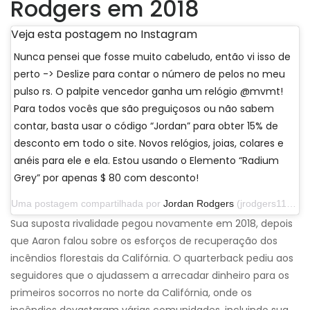
Rodgers em 2018
Veja esta postagem no Instagram
Nunca pensei que fosse muito cabeludo, então vi isso de
perto -> Deslize para contar o número de pelos no meu
pulso rs. O palpite vencedor ganha um relógio @mvmt!
Para todos vocês que são preguiçosos ou não sabem
contar, basta usar o código “Jordan” para obter 15% de
desconto em todo o site. Novos relógios, joias, colares e
anéis para ele e ela. Estou usando o Elemento “Radium
Grey” por apenas $ 80 com desconto!
Uma postagem compartilhada por
Jordan Rodgers
(jrodgers11) em 29 de setembro de 2019 às 13h07 PDT
Sua suposta rivalidade pegou novamente em 2018, depois
que Aaron falou sobre os esforços de recuperação dos
incêndios florestais da Califórnia. O quarterback pediu aos
seguidores que o ajudassem a arrecadar dinheiro para os
primeiros socorros no norte da Califórnia, onde os
incêndios devastaram várias comunidades, incluindo sua