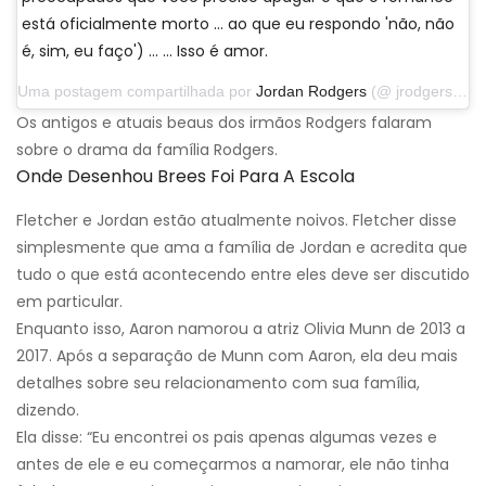
está oficialmente morto ... ao que eu respondo 'não, não
é, sim, eu faço') ... … Isso é amor.
Uma postagem compartilhada por
Jordan Rodgers
(@ jrodgers11) em 25 de novembro de 2019 às 17:52 PST
Os antigos e atuais beaus dos irmãos Rodgers falaram
sobre o drama da família Rodgers.
Onde Desenhou Brees Foi Para A Escola
Fletcher e Jordan estão atualmente noivos. Fletcher disse
simplesmente que ama a família de Jordan e acredita que
tudo o que está acontecendo entre eles deve ser discutido
em particular.
Enquanto isso, Aaron namorou a atriz Olivia Munn de 2013 a
2017. Após a separação de Munn com Aaron, ela deu mais
detalhes sobre seu relacionamento com sua família,
dizendo.
Ela disse: “Eu encontrei os pais apenas algumas vezes e
antes de ele e eu começarmos a namorar, ele não tinha