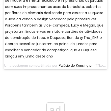
de madeira e metal reciclado e impressionou os jurados
com suas impressionantes asas de borboleta, cobertas
por flores de clematis deslizando para assistir a Duquesa
e Jessica vendo o design vencedor pela primeira vez.
Parabéns também às vice-campeãs, Lucy e Megan, que
projetaram lindas ervas em lata e cartões de atividades
de construção de toca. A Duquesa, Ben de @The_RHS e
George Hassall se juntaram ao painel de jurados para
escolher o vencedor da competição, que A Duquesa
lançou em junho deste ano
Uma postagem compartilhada por
Palácio de Kensington
(@kensingtonroyal) em 19 de setembro de 2019 às 10:18 PDT
ad