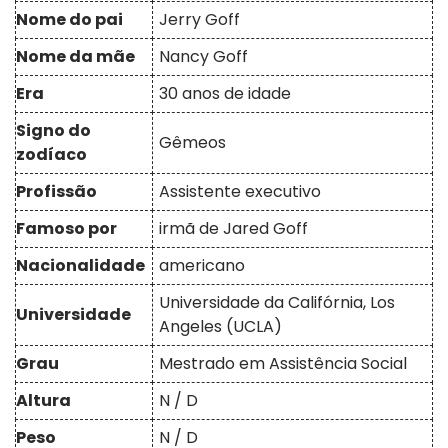
Nome do pai
Jerry Goff
Nome da mãe
Nancy Goff
Era
30 anos de idade
Signo do
Gêmeos
zodíaco
Profissão
Assistente executivo
Famoso por
irmã de Jared Goff
Nacionalidade
americano
Universidade da Califórnia, Los
Universidade
Angeles (UCLA)
Grau
Mestrado em Assistência Social
Altura
N / D
Peso
N / D