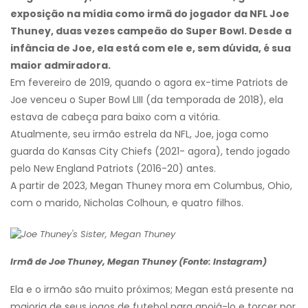
exposição na mídia como irmã do jogador da NFL Joe
Thuney, duas vezes campeão do Super Bowl. Desde a
infância de Joe, ela está com ele e, sem dúvida, é sua
maior admiradora.
Em fevereiro de 2019, quando o agora ex-time Patriots de
Joe venceu o Super Bowl LIII (da temporada de 2018), ela
estava de cabeça para baixo com a vitória.
Atualmente, seu irmão estrela da NFL, Joe, joga como
guarda do Kansas City Chiefs (2021- agora), tendo jogado
pelo New England Patriots (2016-20) antes.
A partir de 2023, Megan Thuney mora em Columbus, Ohio,
com o marido, Nicholas Colhoun, e quatro filhos.
Irmã de Joe Thuney, Megan Thuney (Fonte: Instagram)
Ela e o irmão são muito próximos; Megan está presente na
maioria de seus jogos de futebol para apoiá-lo e torcer por