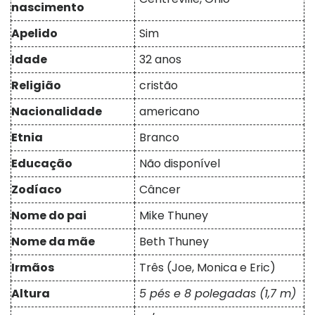
nascimento
Apelido
Sim
Idade
32 anos
Religião
cristão
Nacionalidade
americano
Etnia
Branco
Educação
Não disponível
Zodíaco
Câncer
Nome do pai
Mike Thuney
Nome da mãe
Beth Thuney
Irmãos
Três (Joe, Monica e Eric)
Altura
5 pés e 8 polegadas (1,7 m)