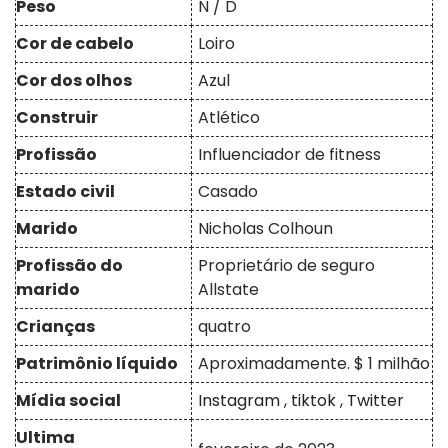
Peso
N / D
Cor de cabelo
Loiro
Cor dos olhos
Azul
Construir
Atlético
Profissão
Influenciador de fitness
Estado civil
Casado
Marido
Nicholas Colhoun
Profissão do
Proprietário de seguro
marido
Allstate
Crianças
quatro
Patrimônio líquido
Aproximadamente. $ 1 milhão
Mídia social
Instagram
,
tiktok
,
Twitter
Ultima