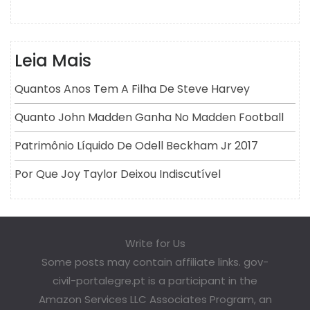
Leia Mais
Quantos Anos Tem A Filha De Steve Harvey
Quanto John Madden Ganha No Madden Football
Patrimônio Líquido De Odell Beckham Jr 2017
Por Que Joy Taylor Deixou Indiscutível
Write for Us
Some posts may contain affiliate links. gov-
civil-portalegre.pt is a participant in the
Amazon Services LLC Associates Program, an