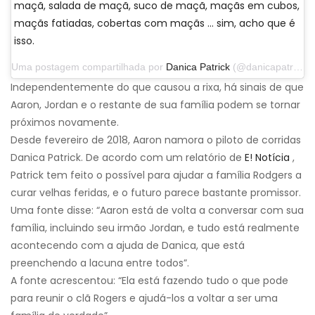
maçã, salada de maçã, suco de maçã, maçãs em cubos,
maçãs fatiadas, cobertas com maçãs ... sim, acho que é
isso.
Uma postagem compartilhada por
Danica Patrick
(@danicapatrick) em 29 de setembro de 2019 às 14h31 PDT
Independentemente do que causou a rixa, há sinais de que
Aaron, Jordan e o restante de sua família podem se tornar
próximos novamente.
Desde fevereiro de 2018, Aaron namora o piloto de corridas
Danica Patrick. De acordo com um relatório de
E! Notícia
,
Patrick tem feito o possível para ajudar a família Rodgers a
curar velhas feridas, e o futuro parece bastante promissor.
Uma fonte disse: “Aaron está de volta a conversar com sua
família, incluindo seu irmão Jordan, e tudo está realmente
acontecendo com a ajuda de Danica, que está
preenchendo a lacuna entre todos”.
A fonte acrescentou: “Ela está fazendo tudo o que pode
para reunir o clã Rogers e ajudá-los a voltar a ser uma