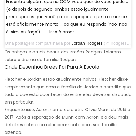
Encontre alguém que ria COM você quando você peida ...
(e depois do segundo, ambos estão igualmente
preocupados que você precise apagar e que o romance
está oficialmente morto ... ao que eu respondo 'não, não
é, sim, eu faço') ... … Isso é amor.
Uma postagem compartilhada por
Jordan Rodgers
(@ jrodgers11) em 25 de novembro de 2019 às 17:52 PST
Os antigos e atuais beaus dos irmãos Rodgers falaram
sobre o drama da família Rodgers.
Onde Desenhou Brees Foi Para A Escola
Fletcher e Jordan estão atualmente noivos. Fletcher disse
simplesmente que ama a família de Jordan e acredita que
tudo o que está acontecendo entre eles deve ser discutido
em particular.
Enquanto isso, Aaron namorou a atriz Olivia Munn de 2013 a
2017. Após a separação de Munn com Aaron, ela deu mais
detalhes sobre seu relacionamento com sua família,
dizendo.