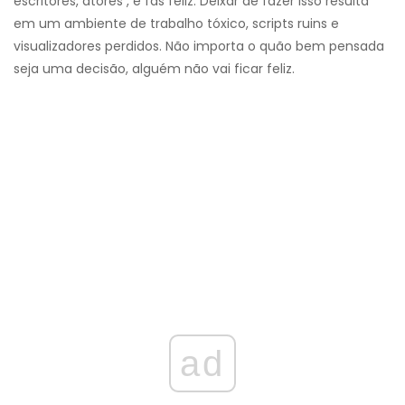
escritores, atores , e fãs feliz. Deixar de fazer isso resulta
em um ambiente de trabalho tóxico, scripts ruins e
visualizadores perdidos. Não importa o quão bem pensada
seja uma decisão, alguém não vai ficar feliz.
ad