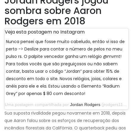
Jordan Rodgers jogou
sombra sobre Aaron
Rodgers em 2018
Veja esta postagem no Instagram
Nunca pensei que fosse muito cabeludo, então vi isso de
perto -> Deslize para contar o número de pelos no meu
pulso rs. O palpite vencedor ganha um relógio @mvmt!
Para todos vocês que são preguiçosos ou não sabem
contar, basta usar o código “Jordan” para obter 15% de
desconto em todo o site. Novos relógios, joias, colares e
anéis para ele e ela. Estou usando o Elemento “Radium
Grey” por apenas $ 80 com desconto!
Uma postagem compartilhada por
Jordan Rodgers
(jrodgers11) em 29 de setembro de 2019 às 13h07 PDT
Sua suposta rivalidade pegou novamente em 2018, depois
que Aaron falou sobre os esforços de recuperação dos
incêndios florestais da Califórnia. O quarterback pediu aos