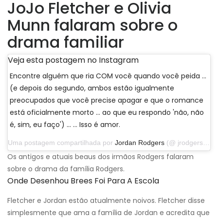
JoJo Fletcher e Olivia
Munn falaram sobre o
drama familiar
Veja esta postagem no Instagram
Encontre alguém que ria COM você quando você peida ...
(e depois do segundo, ambos estão igualmente
preocupados que você precise apagar e que o romance
está oficialmente morto ... ao que eu respondo 'não, não
é, sim, eu faço') ... … Isso é amor.
Uma postagem compartilhada por
Jordan Rodgers
(@ jrodgers11) em 25 de novembro de 2019 às 17:52 PST
Os antigos e atuais beaus dos irmãos Rodgers falaram
sobre o drama da família Rodgers.
Onde Desenhou Brees Foi Para A Escola
Fletcher e Jordan estão atualmente noivos. Fletcher disse
simplesmente que ama a família de Jordan e acredita que