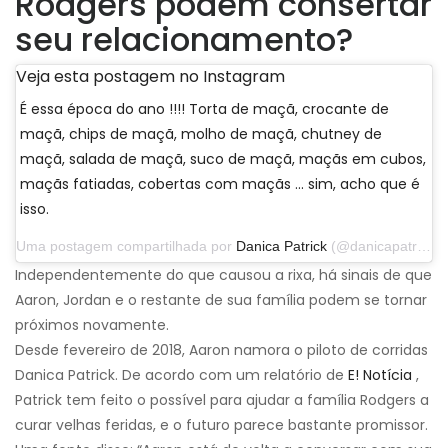
Rodgers podem consertar
seu relacionamento?
Veja esta postagem no Instagram
É essa época do ano !!!! Torta de maçã, crocante de
maçã, chips de maçã, molho de maçã, chutney de
maçã, salada de maçã, suco de maçã, maçãs em cubos,
maçãs fatiadas, cobertas com maçãs ... sim, acho que é
isso.
Uma postagem compartilhada por
Danica Patrick
(@danicapatrick) em 29 de setembro de 2019 às 14h31 PDT
Independentemente do que causou a rixa, há sinais de que
Aaron, Jordan e o restante de sua família podem se tornar
próximos novamente.
Desde fevereiro de 2018, Aaron namora o piloto de corridas
Danica Patrick. De acordo com um relatório de
E! Notícia
,
Patrick tem feito o possível para ajudar a família Rodgers a
curar velhas feridas, e o futuro parece bastante promissor.