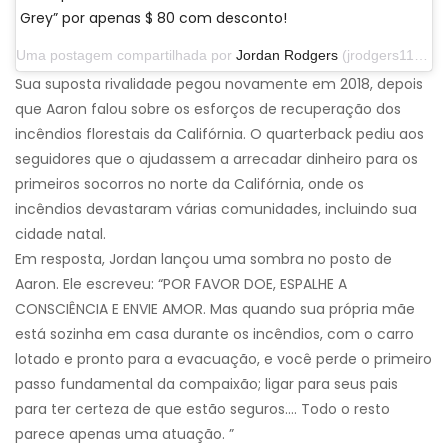
Grey” por apenas $ 80 com desconto!
Uma postagem compartilhada por
Jordan Rodgers
(jrodgers11) em 29 de setembro de 2019 às 13h07 PDT
Sua suposta rivalidade pegou novamente em 2018, depois
que Aaron falou sobre os esforços de recuperação dos
incêndios florestais da Califórnia. O quarterback pediu aos
seguidores que o ajudassem a arrecadar dinheiro para os
primeiros socorros no norte da Califórnia, onde os
incêndios devastaram várias comunidades, incluindo sua
cidade natal.
Em resposta, Jordan lançou uma sombra no posto de
Aaron. Ele escreveu: “POR FAVOR DOE, ESPALHE A
CONSCIÊNCIA E ENVIE AMOR. Mas quando sua própria mãe
está sozinha em casa durante os incêndios, com o carro
lotado e pronto para a evacuação, e você perde o primeiro
passo fundamental da compaixão; ligar para seus pais
para ter certeza de que estão seguros…. Todo o resto
parece apenas uma atuação. ”