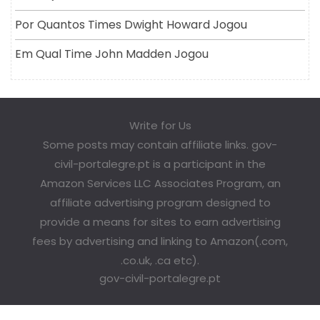
Por Quantos Times Dwight Howard Jogou
Em Qual Time John Madden Jogou
Write for Us
Some posts may contain affiliate links. gov-
civil-portalegre.pt is a participant in the
Amazon Services LLC Associates Program, an
affiliate advertising program designed to
provide a means for sites to earn advertising
fees by advertising and linking to Amazon(.com,
.co.uk, .ca etc).
gov-civil-portalegre.pt