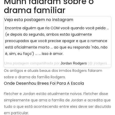
Munn falaram sobre o
drama familiar
Veja esta postagem no Instagram
Encontre alguém que ria COM você quando você peida ...
(e depois do segundo, ambos estão igualmente
preocupados que você precise apagar e que o romance
está oficialmente morto ... ao que eu respondo 'não, não
é, sim, eu faço') ... … Isso é amor.
Uma postagem compartilhada por
Jordan Rodgers
(@ jrodgers11) em 25 de novembro de 2019 às 17:52 PST
Os antigos e atuais beaus dos irmãos Rodgers falaram
sobre o drama da família Rodgers.
Onde Desenhou Brees Foi Para A Escola
Fletcher e Jordan estão atualmente noivos. Fletcher disse
simplesmente que ama a família de Jordan e acredita que
tudo o que está acontecendo entre eles deve ser discutido
em particular.