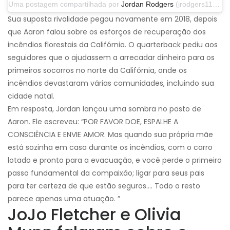
Uma postagem compartilhada por
Jordan Rodgers
(jrodgers11) em 29 de setembro de 2019 às 13h07 PDT
Sua suposta rivalidade pegou novamente em 2018, depois
que Aaron falou sobre os esforços de recuperação dos
incêndios florestais da Califórnia. O quarterback pediu aos
seguidores que o ajudassem a arrecadar dinheiro para os
primeiros socorros no norte da Califórnia, onde os
incêndios devastaram várias comunidades, incluindo sua
cidade natal.
Em resposta, Jordan lançou uma sombra no posto de
Aaron. Ele escreveu: “POR FAVOR DOE, ESPALHE A
CONSCIÊNCIA E ENVIE AMOR. Mas quando sua própria mãe
está sozinha em casa durante os incêndios, com o carro
lotado e pronto para a evacuação, e você perde o primeiro
passo fundamental da compaixão; ligar para seus pais
para ter certeza de que estão seguros…. Todo o resto
parece apenas uma atuação. ”
JoJo Fletcher e Olivia