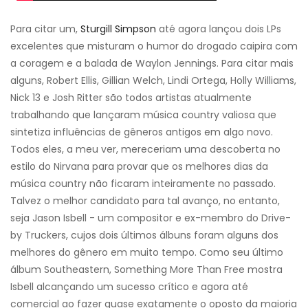
Para citar um,
Sturgill Simpson
até agora lançou dois LPs
excelentes que misturam o humor do drogado caipira com
a coragem e a balada de Waylon Jennings. Para citar mais
alguns, Robert Ellis, Gillian Welch, Lindi Ortega, Holly Williams,
Nick 13 e Josh Ritter são todos artistas atualmente
trabalhando que lançaram música country valiosa que
sintetiza influências de gêneros antigos em algo novo.
Todos eles, a meu ver, mereceriam uma descoberta no
estilo do Nirvana para provar que os melhores dias da
música country não ficaram inteiramente no passado.
Talvez o melhor candidato para tal avanço, no entanto,
seja Jason Isbell - um compositor e ex-membro do Drive-
by Truckers, cujos dois últimos álbuns foram alguns dos
melhores do gênero em muito tempo. Como seu último
álbum Southeastern, Something More Than Free mostra
Isbell alcançando um sucesso crítico e agora até
comercial ao fazer quase exatamente o oposto da maioria