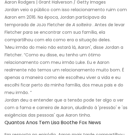
Aaron Rodgers | Grant Halverson / Getty Images
Jordan veio a público com isso relacionamento ruim com
Aaron em 2016. Na época, Jordan participava da
temporada de JoJo Fletcher de
A solteira
. Antes de levar
Fletcher para se encontrar com sua família, ela
compartilhou com ela como era a situação deles.
'Meu irmão do meio não estará lá, Aaron', disse Jordan a
Fletcher. “Como eu disse, eu tenho um ótimo
relacionamento com meu irmão Luke. Eu e Aaron
realmente não temos um relacionamento muito bom. É
apenas a maneira como ele escolheu viver a vida e eu
escolhi ficar perto da minha família, dos meus pais e do
meu irmão. ”
Jordan deu a entender que a tensão pode ter algo a ver
com a fama e carreira de Aaron, aludindo à 'pressão' e 'as
exigências das pessoas' que Aaron tinha.
Quantos Anos Tem Lisa Boothe Fox News
Em resposta ao episódio, Aaron mais tarde compartilhou