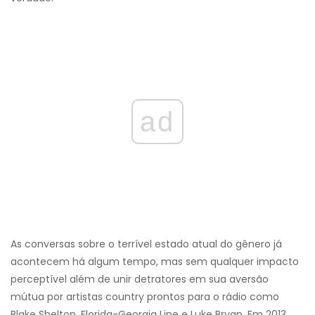
ad
As conversas sobre o terrível estado atual do gênero já
acontecem há algum tempo, mas sem qualquer impacto
perceptível além de unir detratores em sua aversão
mútua por artistas country prontos para o rádio como
Blake Shelton, Florida-Georgia Line e Luke Bryan. Em 2013,