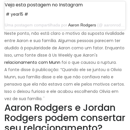
Veja esta postagem no Instagram
# year15 #
Uma postagem compartilhada por
Aaron Rodgers
(@ aaronrodgers12) em 4 de setembro de 2019 às 17:14 PDT
Neste ponto, não está claro o motivo da suposta rivalidade
entre Aaron e sua família. Algumas pessoas parecem ter
aludido à popularidade de Aaron como um fator. Enquanto
isso, uma fonte disse à Us Weekly que Aaron's
relacionamento com Munn
foi o que causou a ruptura.
A fonte disse à publicação: “Quando ele se juntou a Olivia
Munn, sua família disse a ele que não confiava nela e
pensava que ela não estava com ele pelos motivos certos.
Isso o deixou furioso e ele acabou escolhendo Olivia em
vez de sua família. '
Aaron Rodgers e Jordan
Rodgers podem consertar
seu relacionamento?