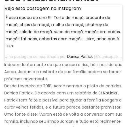
Veja esta postagem no Instagram
É essa época do ano !!!! Torta de maçã, crocante de
maçã, chips de maçã, molho de maçã, chutney de
maçã, salada de maçã, suco de maçã, maçãs em cubos,
maçãs fatiadas, cobertas com maçãs ... sim, acho que é
isso.
Uma postagem compartilhada por
Danica Patrick
(@danicapatrick) em 29 de setembro de 2019 às 14h31 PDT
Independentemente do que causou a rixa, há sinais de que
Aaron, Jordan e o restante de sua família podem se tornar
próximos novamente.
Desde fevereiro de 2018, Aaron namora o piloto de corridas
Danica Patrick. De acordo com um relatório de
E! Notícia
,
Patrick tem feito o possível para ajudar a família Rodgers a
curar velhas feridas, e o futuro parece bastante promissor.
Uma fonte disse: “Aaron está de volta a conversar com sua
família, incluindo seu irmão Jordan, e tudo está realmente