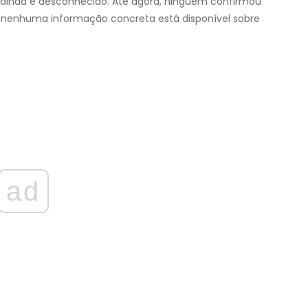
 ainda é desconhecido. Até agora, ninguém confirmou
 nenhuma informação concreta está disponível sobre
ad