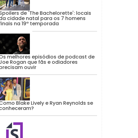
Spoilers de 'The Bachelorette': locais
da cidade natal para os 7 homens
finais na 19ª temporada
Os melhores episódios de podcast de
Joe Rogan que fãs e odiadores
precisam ouvir
Como Blake Lively e Ryan Reynolds se
conheceram?