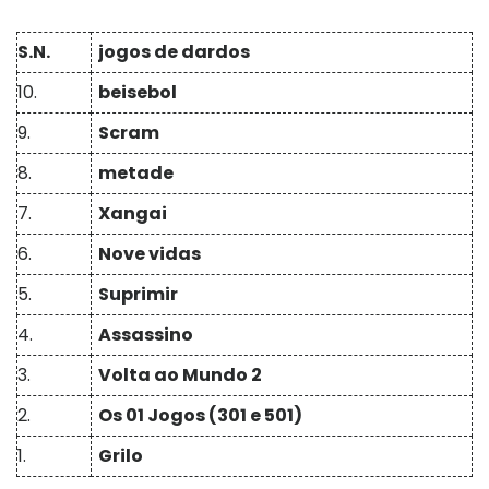
S.N.
jogos de dardos
10.
beisebol
9.
Scram
8.
metade
7.
Xangai
6.
Nove vidas
5.
Suprimir
4.
Assassino
3.
Volta ao Mundo 2
2.
Os 01 Jogos (301 e 501)
1.
Grilo