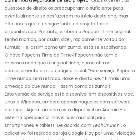
confirmou a legalidade de seu projeto
“Quatro vezes”, as
questões de direito os preocuparam o suficiente para
eventualmente se desfazerem no início deste ano, mas
não antes que o código-fonte do projeto fosse
disponibilizado. Portanto, embora o Popcorn Time original
tenha morrido, por assim dizer, rapidamente voltou do
túmulo - e, assim como um zumbi, está se espalhando.
O novo Popcorn Time da Time4Popcorn não tem o
mesmo medo que o original tinha, como afirma
corajosamente em sua página inicial, “Este serviço Popcorn
Time nunca será retirado. Baixe e divirta-se. ” É mais uma
ameaça do que nunca - assim como os zumbis.
Esta versão do serviço está disponível em dispositivos Mac,
Linux e Windows, embora apenas naqueles com software
posterior. Agora também está disponível no Android - o
sistema operacional móvel líder mundial para
smartphones e tablets. De acordo com
TechCrunch
, o
aplicativo foi retirado da loja Google Play por uma “violação