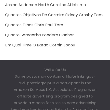
Josina Anderson North Carolina Atletismo
Quantos Objetivos De Carreira Sidney Crosby Tem
Quantos Filhos Chris Paul Tem
Quanto Samantha Pondera Ganhar
Em Qual Time O Barão Corbin Jogou
Write for Us
Some posts may contain affiliate links. gov-
civil-portalegre.pt is a participant in the
Amazon Services LLC Associates Program, an
affiliate advertising program designed to
provide a means for sites to earn advertising
fees by advertising and linking to Amazon(.com,