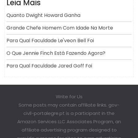
Leia Mais
Quanto Dwight Howard Ganha
Grande Chefe Homem Com Idade Na Morte
Para Qual Faculdade Le'veon Bell Foi
O Que Jennie Finch Está Fazendo Agora?
Para Qual Faculdade Jared Goff Foi
Write for Us
Some posts may contain affiliate links. gov-
civil-portalegre.pt is a participant in the
Amazon Services LLC Associates Program, an
affiliate advertising program designed to