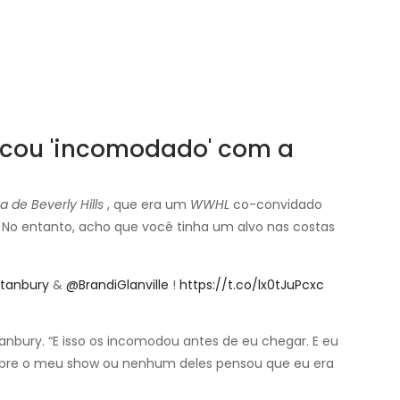
ficou 'incomodado' com a
 de Beverly Hills
, que era um
WWHL
co-convidado
. No entanto, acho que você tinha um alvo nas costas
tanbury
&
@BrandiGlanville
!
https://t.co/lx0tJuPcxc
nbury. “E isso os incomodou antes de eu chegar. E eu
bre o meu show ou nenhum deles pensou que eu era