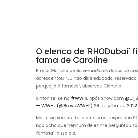
O elenco de 'RHODubai' 
fama de Caroline
Brandi Glanville de
As verdadeiras donas de casa
acrescentou: “Eu não diria educado, reservado
porque já é famoso”, observou Glanville.
Sintonize-se no
#WWHL
Após Show com
@C_S
— WWHL (@BravoWWHL)
28 de julho de 2022
Mas esse sempre foi o problema, respondeu Sta
não acho que nenhum deles me perguntou so
famosa”, disse ela.