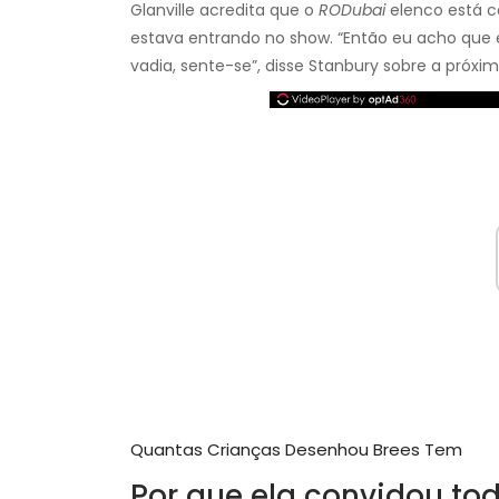
Glanville acredita que o
RODubai
elenco está c
estava entrando no show. “Então eu acho que e
vadia, sente-se”, disse Stanbury sobre a próxim
Quantas Crianças Desenhou Brees Tem
Por que ela convidou tod