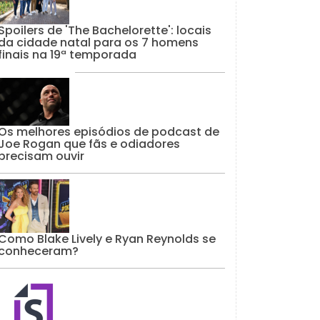
Spoilers de 'The Bachelorette': locais
da cidade natal para os 7 homens
finais na 19ª temporada
Os melhores episódios de podcast de
Joe Rogan que fãs e odiadores
precisam ouvir
Como Blake Lively e Ryan Reynolds se
conheceram?