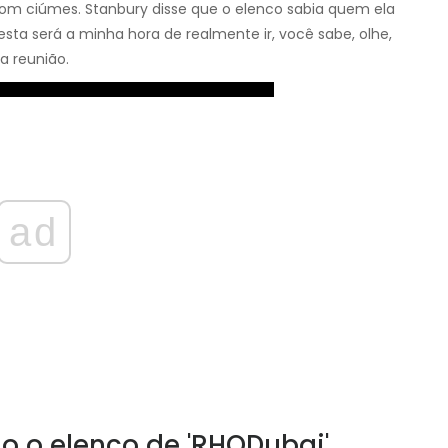
om ciúmes. Stanbury disse que o elenco sabia quem ela
sta será a minha hora de realmente ir, você sabe, olhe,
a reunião.
ad
o o elenco de 'RHODubai'