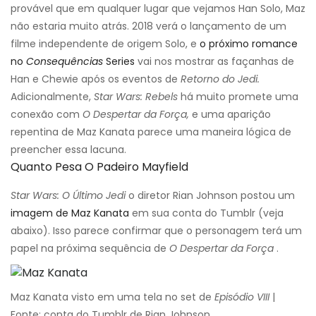
provável que em qualquer lugar que vejamos Han Solo, Maz
não estaria muito atrás. 2018 verá o lançamento de um
filme independente de origem Solo, e
o próximo romance
no
Consequências
Series
vai nos mostrar as façanhas de
Han e Chewie após os eventos de
Retorno do Jedi.
Adicionalmente,
Star Wars: Rebels
há muito promete uma
conexão com
O Despertar da Força,
e uma aparição
repentina de Maz Kanata parece uma maneira lógica de
preencher essa lacuna.
Quanto Pesa O Padeiro Mayfield
Star Wars: O Último Jedi
o diretor Rian Johnson postou um
imagem de Maz Kanata
em sua conta do Tumblr (veja
abaixo). Isso parece confirmar que o personagem terá um
papel na próxima sequência de
O Despertar da Força
.
Maz Kanata visto em uma tela no set de
Episódio VIII
|
Fonte: conta do Tumblr de Rian Johnson