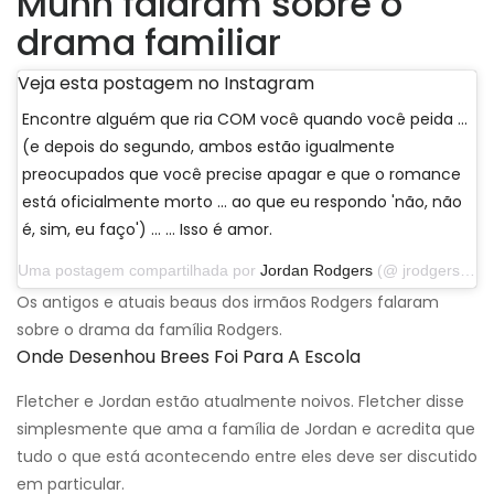
Munn falaram sobre o
drama familiar
Veja esta postagem no Instagram
Encontre alguém que ria COM você quando você peida ...
(e depois do segundo, ambos estão igualmente
preocupados que você precise apagar e que o romance
está oficialmente morto ... ao que eu respondo 'não, não
é, sim, eu faço') ... … Isso é amor.
Uma postagem compartilhada por
Jordan Rodgers
(@ jrodgers11) em 25 de novembro de 2019 às 17:52 PST
Os antigos e atuais beaus dos irmãos Rodgers falaram
sobre o drama da família Rodgers.
Onde Desenhou Brees Foi Para A Escola
Fletcher e Jordan estão atualmente noivos. Fletcher disse
simplesmente que ama a família de Jordan e acredita que
tudo o que está acontecendo entre eles deve ser discutido
em particular.