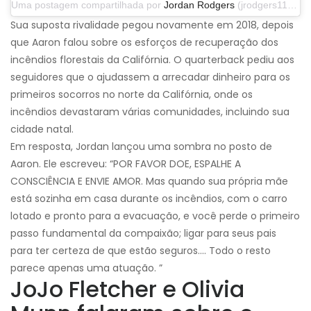
Uma postagem compartilhada por
Jordan Rodgers
(jrodgers11) em 29 de setembro de 2019 às 13h07 PDT
Sua suposta rivalidade pegou novamente em 2018, depois
que Aaron falou sobre os esforços de recuperação dos
incêndios florestais da Califórnia. O quarterback pediu aos
seguidores que o ajudassem a arrecadar dinheiro para os
primeiros socorros no norte da Califórnia, onde os
incêndios devastaram várias comunidades, incluindo sua
cidade natal.
Em resposta, Jordan lançou uma sombra no posto de
Aaron. Ele escreveu: “POR FAVOR DOE, ESPALHE A
CONSCIÊNCIA E ENVIE AMOR. Mas quando sua própria mãe
está sozinha em casa durante os incêndios, com o carro
lotado e pronto para a evacuação, e você perde o primeiro
passo fundamental da compaixão; ligar para seus pais
para ter certeza de que estão seguros…. Todo o resto
parece apenas uma atuação. ”
JoJo Fletcher e Olivia