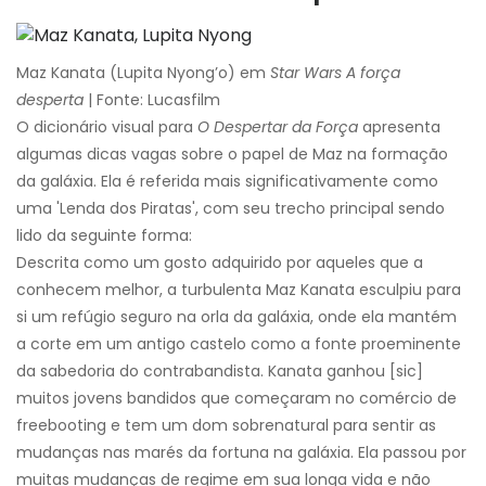
Maz Kanata (Lupita Nyong’o) em
Star Wars A força
desperta
| Fonte: Lucasfilm
O dicionário visual para
O Despertar da Força
apresenta
algumas dicas vagas sobre o papel de Maz na formação
da galáxia. Ela é referida mais significativamente como
uma 'Lenda dos Piratas', com seu trecho principal sendo
lido da seguinte forma:
Descrita como um gosto adquirido por aqueles que a
conhecem melhor, a turbulenta Maz Kanata esculpiu para
si um refúgio seguro na orla da galáxia, onde ela mantém
a corte em um antigo castelo como a fonte proeminente
da sabedoria do contrabandista. Kanata ganhou [sic]
muitos jovens bandidos que começaram no comércio de
freebooting e tem um dom sobrenatural para sentir as
mudanças nas marés da fortuna na galáxia. Ela passou por
muitas mudanças de regime em sua longa vida e não