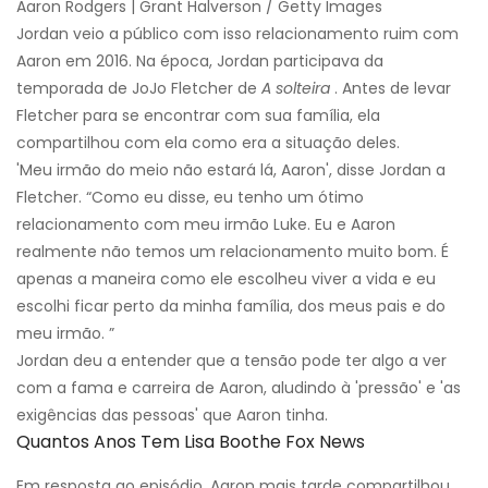
Aaron Rodgers | Grant Halverson / Getty Images
Jordan veio a público com isso relacionamento ruim com
Aaron em 2016. Na época, Jordan participava da
temporada de JoJo Fletcher de
A solteira
. Antes de levar
Fletcher para se encontrar com sua família, ela
compartilhou com ela como era a situação deles.
'Meu irmão do meio não estará lá, Aaron', disse Jordan a
Fletcher. “Como eu disse, eu tenho um ótimo
relacionamento com meu irmão Luke. Eu e Aaron
realmente não temos um relacionamento muito bom. É
apenas a maneira como ele escolheu viver a vida e eu
escolhi ficar perto da minha família, dos meus pais e do
meu irmão. ”
Jordan deu a entender que a tensão pode ter algo a ver
com a fama e carreira de Aaron, aludindo à 'pressão' e 'as
exigências das pessoas' que Aaron tinha.
Quantos Anos Tem Lisa Boothe Fox News
Em resposta ao episódio, Aaron mais tarde compartilhou