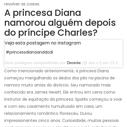
resolver as coisas.
A princesa Diana
namorou alguém depois
do príncipe Charles?
Veja esta postagem no Instagram
#princessdianaanddodi
Uma postagem compartilhada por
Desirée
(@ des.n.l) em 13 de abril de 2014 às 12h43 PDT
Como mencionado anteriormente, a princesa Diana
começou mergulhando os dedos dos pés na piscina de
namoro muito antes do divórcio. Seu namorado mais
conhecido era James Hewitt. Ele entrou em cena como
instrutor de equitação da princesa. Sparks começou a voar
e com seu casamento tumultuado em casa, um
relacionamento romântico floresceu. Durou
impressionantes cinco anos. Curiosidade, muitas pessoas