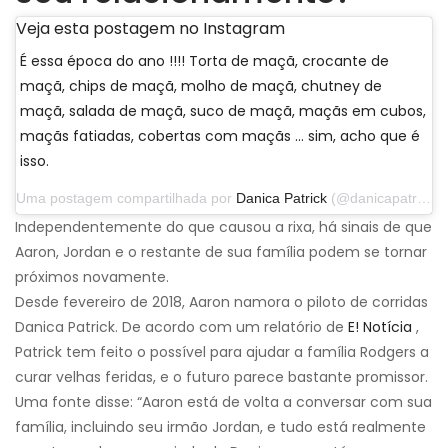
Veja esta postagem no Instagram
É essa época do ano !!!! Torta de maçã, crocante de
maçã, chips de maçã, molho de maçã, chutney de
maçã, salada de maçã, suco de maçã, maçãs em cubos,
maçãs fatiadas, cobertas com maçãs ... sim, acho que é
isso.
Uma postagem compartilhada por
Danica Patrick
(@danicapatrick) em 29 de setembro de 2019 às 14h31 PDT
Independentemente do que causou a rixa, há sinais de que
Aaron, Jordan e o restante de sua família podem se tornar
próximos novamente.
Desde fevereiro de 2018, Aaron namora o piloto de corridas
Danica Patrick. De acordo com um relatório de
E! Notícia
,
Patrick tem feito o possível para ajudar a família Rodgers a
curar velhas feridas, e o futuro parece bastante promissor.
Uma fonte disse: “Aaron está de volta a conversar com sua
família, incluindo seu irmão Jordan, e tudo está realmente