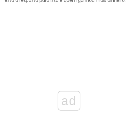
está a resposta para isso e quem ganhou mais dinheiro.
ad