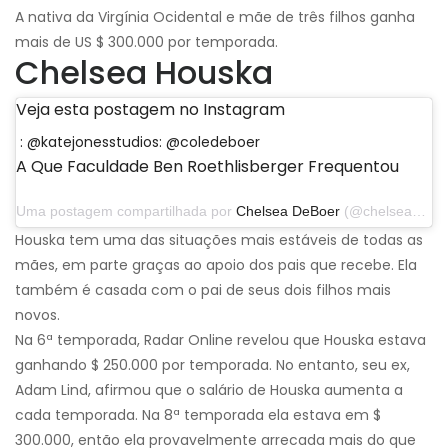
A nativa da Virgínia Ocidental e mãe de três filhos ganha
mais de US $ 300.000 por temporada.
Chelsea Houska
Veja esta postagem no Instagram
: @katejonesstudios: @coledeboer
A Que Faculdade Ben Roethlisberger Frequentou
Uma postagem compartilhada por
Chelsea DeBoer
(@chelseahouska) em 10 de agosto de 2018 às 5h12 PDT
Houska tem uma das situações mais estáveis ​​de todas as
mães, em parte graças ao apoio dos pais que recebe. Ela
também é casada com o pai de seus dois filhos mais
novos.
Na 6ª temporada, Radar Online revelou que Houska estava
ganhando $ 250.000 por temporada. No entanto, seu ex,
Adam Lind, afirmou que o salário de Houska aumenta a
cada temporada. Na 8ª temporada ela estava em $
300.000, então ela provavelmente arrecada mais do que