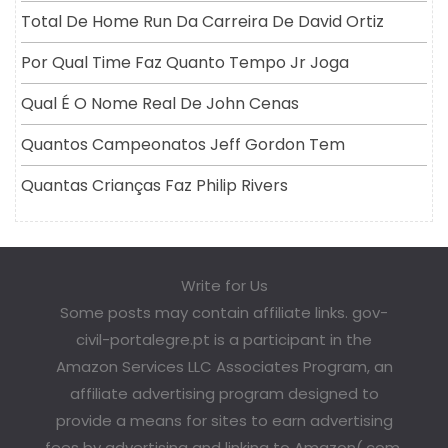
Total De Home Run Da Carreira De David Ortiz
Por Qual Time Faz Quanto Tempo Jr Joga
Qual É O Nome Real De John Cenas
Quantos Campeonatos Jeff Gordon Tem
Quantas Crianças Faz Philip Rivers
Write for Us
Some posts may contain affiliate links. gov-
civil-portalegre.pt is a participant in the
Amazon Services LLC Associates Program, an
affiliate advertising program designed to
provide a means for sites to earn advertising
fees by advertising and linking to Amazon(.com,