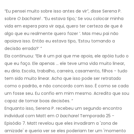
“Eu pensei muito sobre isso antes de vir”, disse Serena P.
sobre
O bacharel
. “Eu estava tipo,‘ Se vou colocar minha
vida em espera para vir aqui, quero ter certeza de que é
algo que eu realmente quero fazer ’. Mas meu pai não
apoiava isso. Então eu estava tipo, ‘Estou tomando a
decisão errada?’ ”
Ela continuou: “Ele é um pai que me apoia, ele apóia tudo o
que eu faço. Ele apenas ... ele teve uma vida muito linear,
eu diria. Escola, trabalho, carreira, casamento, filhos - tudo
tem sido muito linear. Acho que isso pode ser retratado
como o padrão, e não concordo com isso. É como se cada
um fosse seu. Eu confio em mim mesmo. Acredito que sou
capaz de tomar boas decisões. ”
Enquanto isso, Serena P. recebeu um segundo encontro
individual com Matt em
O bacharel
Temporada 25 -
Episódio 7. Matt revelou que eles invadiram a 'zona de
amizade' e queria ver se eles poderiam ter um 'momento