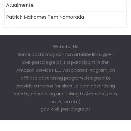
Atualmente
Patrick Mahomes Tem Namorada
Write for Us
Some posts may contain affiliate links. gov-
civil-portalegre.pt is a participant in the
Amazon Services LLC Associates Program, an
affiliate advertising program designed to
provide a means for sites to earn advertising
fees by advertising and linking to Amazon(.com,
.co.uk, .ca etc).
gov-civil-portalegre.pt