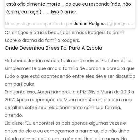
está oficialmente morto ... ao que eu respondo 'não, não
é, sim, eu faço') ... … Isso é amor.
Uma postagem compartilhada por
Jordan Rodgers
(@ jrodgers11) em 25 de novembro de 2019 às 17:52 PST
Os antigos e atuais beaus dos irmãos Rodgers falaram
sobre o drama da família Rodgers.
Onde Desenhou Brees Foi Para A Escola
Fletcher e Jordan estão atualmente noivos. Fletcher disse
simplesmente que ama a família de Jordan e acredita que
tudo o que está acontecendo entre eles deve ser discutido
em particular.
Enquanto isso, Aaron namorou a atriz Olivia Munn de 2013 a
2017. Após a separação de Munn com Aaron, ela deu mais
detalhes sobre seu relacionamento com sua família,
dizendo.
Ela disse: “Eu encontrei os pais apenas algumas vezes e
antes de ele e eu começarmos a namorar, ele não tinha
falado com os pais e um irmão por, tipo, oito meses. No