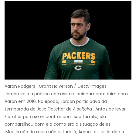
Aaron Rodgers | Grant Halverson / Getty Images
Jordan veio a público com isso relacionamento ruim com
Aaron em 2016. Na época, Jordan participava da
temporada de JoJo Fletcher de
A solteira
. Antes de levar
Fletcher para se encontrar com sua família, ela
compartilhou com ela como era a situação deles.
'Meu irmão do meio não estará lá, Aaron', disse Jordan a