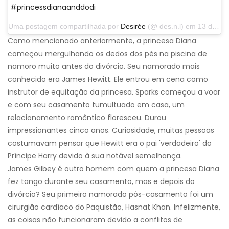
#princessdianaanddodi
Uma postagem compartilhada por
Desirée
(@ des.n.l) em 13 de abril de 2014 às 12h43 PDT
Como mencionado anteriormente, a princesa Diana
começou mergulhando os dedos dos pés na piscina de
namoro muito antes do divórcio. Seu namorado mais
conhecido era James Hewitt. Ele entrou em cena como
instrutor de equitação da princesa. Sparks começou a voar
e com seu casamento tumultuado em casa, um
relacionamento romântico floresceu. Durou
impressionantes cinco anos. Curiosidade, muitas pessoas
costumavam pensar que Hewitt era o pai 'verdadeiro' do
Príncipe Harry devido à sua notável semelhança.
James Gilbey é outro homem com quem a princesa Diana
fez tango durante seu casamento, mas e depois do
divórcio? Seu primeiro namorado pós-casamento foi um
cirurgião cardíaco do Paquistão, Hasnat Khan. Infelizmente,
as coisas não funcionaram devido a conflitos de