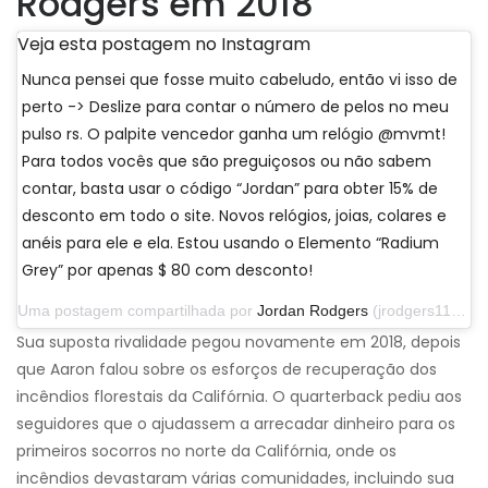
Rodgers em 2018
Veja esta postagem no Instagram
Nunca pensei que fosse muito cabeludo, então vi isso de
perto -> Deslize para contar o número de pelos no meu
pulso rs. O palpite vencedor ganha um relógio @mvmt!
Para todos vocês que são preguiçosos ou não sabem
contar, basta usar o código “Jordan” para obter 15% de
desconto em todo o site. Novos relógios, joias, colares e
anéis para ele e ela. Estou usando o Elemento “Radium
Grey” por apenas $ 80 com desconto!
Uma postagem compartilhada por
Jordan Rodgers
(jrodgers11) em 29 de setembro de 2019 às 13h07 PDT
Sua suposta rivalidade pegou novamente em 2018, depois
que Aaron falou sobre os esforços de recuperação dos
incêndios florestais da Califórnia. O quarterback pediu aos
seguidores que o ajudassem a arrecadar dinheiro para os
primeiros socorros no norte da Califórnia, onde os
incêndios devastaram várias comunidades, incluindo sua