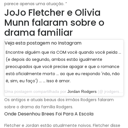
parece apenas uma atuação. ”
JoJo Fletcher e Olivia
Munn falaram sobre o
drama familiar
Veja esta postagem no Instagram
Encontre alguém que ria COM você quando você peida ...
(e depois do segundo, ambos estão igualmente
preocupados que você precise apagar e que o romance
está oficialmente morto ... ao que eu respondo 'não, não
é, sim, eu faço') ... … Isso é amor.
Uma postagem compartilhada por
Jordan Rodgers
(@ jrodgers11) em 25 de novembro de 2019 às 17:52 PST
Os antigos e atuais beaus dos irmãos Rodgers falaram
sobre o drama da família Rodgers.
Onde Desenhou Brees Foi Para A Escola
Fletcher e Jordan estão atualmente noivos. Fletcher disse