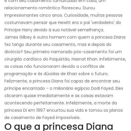
e com seu casamento tumultuado em casa, um
relacionamento romântico floresceu. Durou
impressionantes cinco anos. Curiosidade, muitas pessoas
costumavam pensar que Hewitt era o pai 'verdadeiro' do
Príncipe Harry devido à sua notável semelhança.
James Gilbey é outro homem com quem a princesa Diana
fez tango durante seu casamento, mas e depois do
divórcio? Seu primeiro namorado pós-casamento foi um
cirurgião cardíaco do Paquistão, Hasnat Khan. Infelizmente,
as coisas não funcionaram devido a conflitos de
programação e às dúvidas de Khan sobre o futuro.
Felizmente, a princesa Diana foi capaz de encontrar seu
príncipe encantado - o milionário egípcio Dodi Fayed. Eles
clicaram quase imediatamente e as coisas estavam
acontecendo perfeitamente. Infelizmente, a morte da
princesa Di em 1997 encurtou sua vida e tornou os planos
de casamento de Fayed impossíveis.
O que a princesa Diana