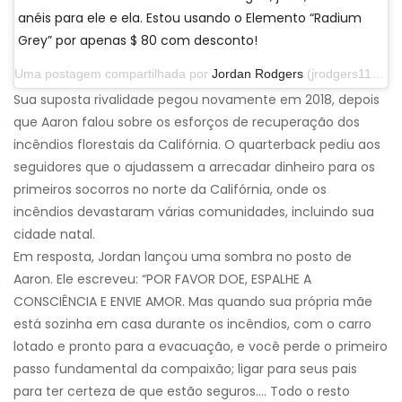
anéis para ele e ela. Estou usando o Elemento “Radium
Grey” por apenas $ 80 com desconto!
Uma postagem compartilhada por
Jordan Rodgers
(jrodgers11) em 29 de setembro de 2019 às 13h07 PDT
Sua suposta rivalidade pegou novamente em 2018, depois
que Aaron falou sobre os esforços de recuperação dos
incêndios florestais da Califórnia. O quarterback pediu aos
seguidores que o ajudassem a arrecadar dinheiro para os
primeiros socorros no norte da Califórnia, onde os
incêndios devastaram várias comunidades, incluindo sua
cidade natal.
Em resposta, Jordan lançou uma sombra no posto de
Aaron. Ele escreveu: “POR FAVOR DOE, ESPALHE A
CONSCIÊNCIA E ENVIE AMOR. Mas quando sua própria mãe
está sozinha em casa durante os incêndios, com o carro
lotado e pronto para a evacuação, e você perde o primeiro
passo fundamental da compaixão; ligar para seus pais
para ter certeza de que estão seguros…. Todo o resto