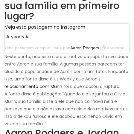
sua família em primeiro
lugar?
Veja esta postagem no Instagram
# year15 #
Uma postagem compartilhada por
Aaron Rodgers
(@ aaronrodgers12) em 4 de setembro de 2019 às 17:14 PDT
Neste ponto, não está claro o motivo da suposta rivalidade
entre Aaron e sua família. Algumas pessoas parecem ter
aludido à popularidade de Aaron como um fator. Enquanto
isso, uma fonte disse à Us Weekly que Aaron's
relacionamento com Munn
foi o que causou a ruptura.
A fonte disse à publicação: “Quando ele se juntou a Olivia
Munn, sua família disse a ele que não confiava nela e
pensava que ela não estava com ele pelos motivos certos.
Isso o deixou furioso e ele acabou escolhendo Olivia em
vez de sua família. '
Aaron Rodgers e Jordan