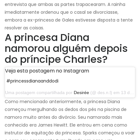
entrevista que ambas as partes trapacearam. A rainha
imediatamente ordenou que o casal se divorciasse,
embora a ex-princesa de Gales estivesse disposta a tente
resolver as coisas.
A princesa Diana
namorou alguém depois
do príncipe Charles?
Veja esta postagem no Instagram
#princessdianaanddodi
Uma postagem compartilhada por
Desirée
(@ des.n.l) em 13 de abril de 2014 às 12h43 PDT
Como mencionado anteriormente, a princesa Diana
começou mergulhando os dedos dos pés na piscina de
namoro muito antes do divórcio. Seu namorado mais
conhecido era James Hewitt. Ele entrou em cena como
instrutor de equitação da princesa. Sparks começou a voar