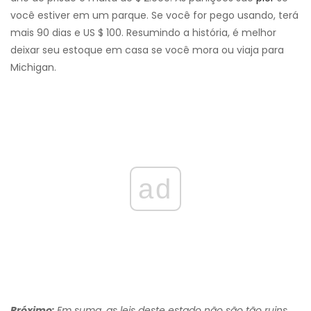
você estiver em um parque. Se você for pego usando, terá
mais 90 dias e US $ 100. Resumindo a história, é melhor
deixar seu estoque em casa se você mora ou viaja para
Michigan.
ad
Próximo:
Em suma, as leis deste estado não são tão ruins.