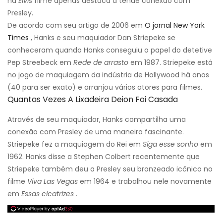
na
Elvis
filme apenas destaca a tênue conexão com
Presley.
De acordo com seu artigo de 2006 em
O jornal New York
Times
, Hanks e seu maquiador Dan Striepeke se
conheceram quando Hanks conseguiu o papel do detetive
Pep Streebeck em
Rede de arrasto
em 1987. Striepeke está
no jogo de maquiagem da indústria de Hollywood há anos
(40 para ser exato) e arranjou vários atores para filmes.
Quantas Vezes A Lixadeira Deion Foi Casada
Através de seu maquiador, Hanks compartilha uma
conexão com Presley de uma maneira fascinante.
Striepeke fez a maquiagem do Rei em
Siga esse sonho
em
1962. Hanks disse a Stephen Colbert recentemente que
Striepeke também deu a Presley seu bronzeado icônico no
filme
Viva Las Vegas
em 1964 e trabalhou nele novamente
em
Essas cicatrizes
.