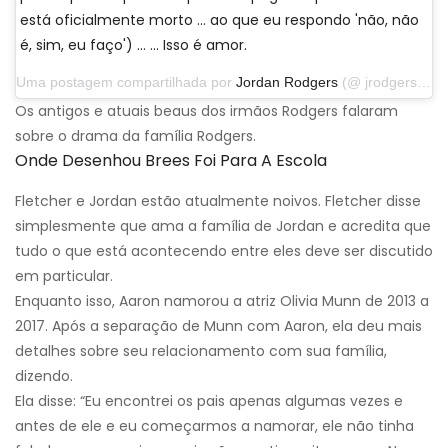
está oficialmente morto ... ao que eu respondo 'não, não
é, sim, eu faço') ... … Isso é amor.
Uma postagem compartilhada por
Jordan Rodgers
(@ jrodgers11) em 25 de novembro de 2019 às 17:52 PST
Os antigos e atuais beaus dos irmãos Rodgers falaram
sobre o drama da família Rodgers.
Onde Desenhou Brees Foi Para A Escola
Fletcher e Jordan estão atualmente noivos. Fletcher disse
simplesmente que ama a família de Jordan e acredita que
tudo o que está acontecendo entre eles deve ser discutido
em particular.
Enquanto isso, Aaron namorou a atriz Olivia Munn de 2013 a
2017. Após a separação de Munn com Aaron, ela deu mais
detalhes sobre seu relacionamento com sua família,
dizendo.
Ela disse: “Eu encontrei os pais apenas algumas vezes e
antes de ele e eu começarmos a namorar, ele não tinha