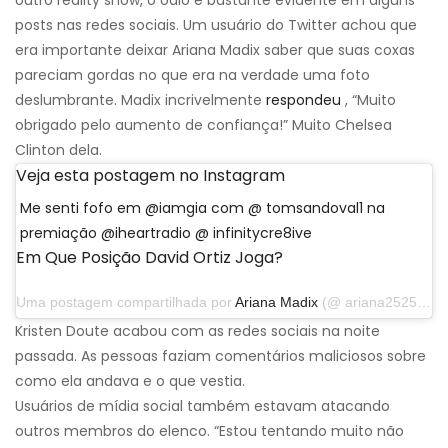
outro reality show, o ódio é bastante evidente em alguns
posts nas redes sociais. Um usuário do Twitter achou que
era importante deixar Ariana Madix saber que suas coxas
pareciam gordas no que era na verdade uma foto
deslumbrante. Madix incrivelmente
respondeu
, “Muito
obrigado pelo aumento de confiança!” Muito Chelsea
Clinton dela.
Veja esta postagem no Instagram
Me senti fofo em @iamgia com @ tomsandoval1 na
premiação @iheartradio @ infinitycre8ive
Em Que Posição David Ortiz Joga?
Uma postagem compartilhada por
Ariana Madix
(@ ariana252525) em 18 de março de 2019 às 13h17 PDT
Kristen Doute acabou com as redes sociais na noite
passada. As pessoas faziam comentários maliciosos sobre
como ela andava e o que vestia.
Usuários de mídia social também estavam atacando
outros membros do elenco. “Estou tentando muito não