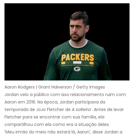
Aaron Rodgers | Grant Halverson / Getty Images
Jordan veio a público com isso relacionamento ruim com
Aaron em 2016. Na época, Jordan participava da
temporada de JoJo Fletcher de
A solteira
. Antes de levar
Fletcher para se encontrar com sua família, ela
compartilhou com ela como era a situação deles.
'Meu irmão do meio não estará lá, Aaron', disse Jordan a