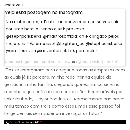
escreveu
.
Veja esta postagem no Instagram
Na minha cabeça Tento me convencer que só vou sair
por uma hora, aí tenho que ir pra casa…:
@stephparisberks @mastrosofficial ah e obrigado pelos
moletons !! Eu amo isso! @leighton_ac @stephparisberks
@jon_terravita @adventureclub #pumprules
Uma postagem compartilhada por
Jax
(@mrjaxtaylor) em 8 de março de 2019 às 11h05 PST
“Eles se esforçaram para chegar a todas as empresas com
as quais já fiz parceria, minha rede, minha equipe de
gestão e minha família, alegando que eu nunca servi na
marinha e que enfrentaria repercussões imensuráveis ​​por
valor roubado, ”Taylor continuou. “Normalmente não perco
meu tempo com trolls como esses, mas essa pessoa foi
longe demais sem saber ou investigar os fatos.”