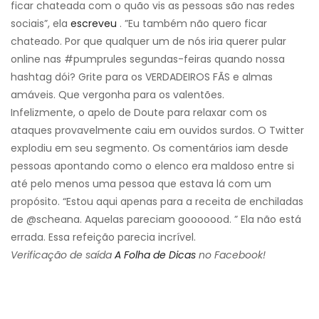
ficar chateada com o quão vis as pessoas são nas redes
sociais”, ela
escreveu
. ”Eu também não quero ficar
chateado. Por que qualquer um de nós iria querer pular
online nas #pumprules segundas-feiras quando nossa
hashtag dói? Grite para os VERDADEIROS FÃS e almas
amáveis. Que vergonha para os valentões.
Infelizmente, o apelo de Doute para relaxar com os
ataques provavelmente caiu em ouvidos surdos. O Twitter
explodiu em seu segmento. Os comentários iam desde
pessoas apontando como o elenco era maldoso entre si
até pelo menos uma pessoa que estava lá com um
propósito. “Estou aqui apenas para a receita de enchiladas
de @scheana. Aquelas pareciam gooooood. ” Ela não está
errada. Essa refeição parecia incrível.
Verificação de saída
A Folha de Dicas
no Facebook!