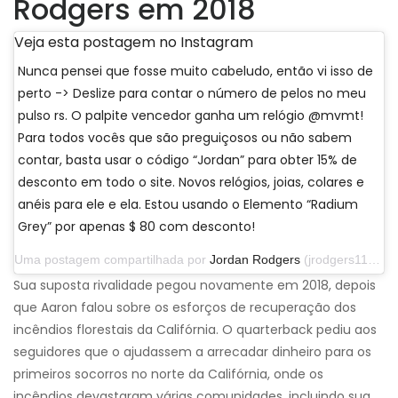
Rodgers em 2018
Veja esta postagem no Instagram
Nunca pensei que fosse muito cabeludo, então vi isso de
perto -> Deslize para contar o número de pelos no meu
pulso rs. O palpite vencedor ganha um relógio @mvmt!
Para todos vocês que são preguiçosos ou não sabem
contar, basta usar o código “Jordan” para obter 15% de
desconto em todo o site. Novos relógios, joias, colares e
anéis para ele e ela. Estou usando o Elemento “Radium
Grey” por apenas $ 80 com desconto!
Uma postagem compartilhada por
Jordan Rodgers
(jrodgers11) em 29 de setembro de 2019 às 13h07 PDT
Sua suposta rivalidade pegou novamente em 2018, depois
que Aaron falou sobre os esforços de recuperação dos
incêndios florestais da Califórnia. O quarterback pediu aos
seguidores que o ajudassem a arrecadar dinheiro para os
primeiros socorros no norte da Califórnia, onde os
incêndios devastaram várias comunidades, incluindo sua