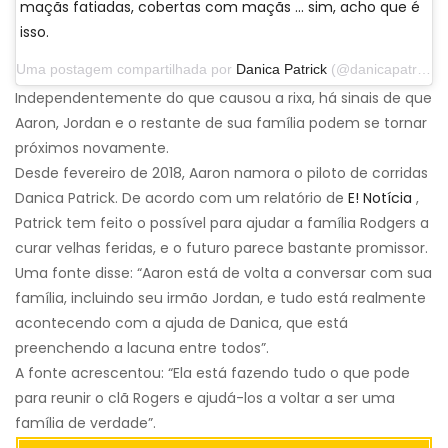
maçãs fatiadas, cobertas com maçãs ... sim, acho que é
isso.
Uma postagem compartilhada por
Danica Patrick
(@danicapatrick) em 29 de setembro de 2019 às 14h31 PDT
Independentemente do que causou a rixa, há sinais de que
Aaron, Jordan e o restante de sua família podem se tornar
próximos novamente.
Desde fevereiro de 2018, Aaron namora o piloto de corridas
Danica Patrick. De acordo com um relatório de
E! Notícia
,
Patrick tem feito o possível para ajudar a família Rodgers a
curar velhas feridas, e o futuro parece bastante promissor.
Uma fonte disse: “Aaron está de volta a conversar com sua
família, incluindo seu irmão Jordan, e tudo está realmente
acontecendo com a ajuda de Danica, que está
preenchendo a lacuna entre todos”.
A fonte acrescentou: “Ela está fazendo tudo o que pode
para reunir o clã Rogers e ajudá-los a voltar a ser uma
família de verdade”.