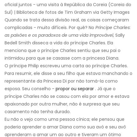
oficial juntos - uma visita à República da Coreia (Coreia do
Sul) | Biblioteca de fotos de Tim Graham via Getty Images
Quando se trata dessa divisão real, as coisas começaram
complicadas - muito difíceis. Por quê? No
Príncipe Charles:
as paixões e os paradoxos de uma vida improvável,
Sally
Bedell Smith disseca a vida do príncipe Charles. Ela
menciona que o príncipe Charles sentiu que seu pai o
intimidou para que se casasse com a princesa Diana.
O príncipe Philip escreveu uma carta ao príncipe Charles.
Para resumir, ele disse a seu filho que estava manchando o
representante da Princesa Di por não tomá-la como
esposa. Seu conselho -
propor ou separar
. Já que o
príncipe Charles não se casou com ela por amor e estava
apaixonado por outra mulher, não é surpresa que seu
casamento não tenha durado.
Eu não o vejo como uma pessoa cínica; ele pensou que
poderia aprender a amar Diana como sua avó e seu avô
aprenderam a amar um ao outro e tiveram um ótimo