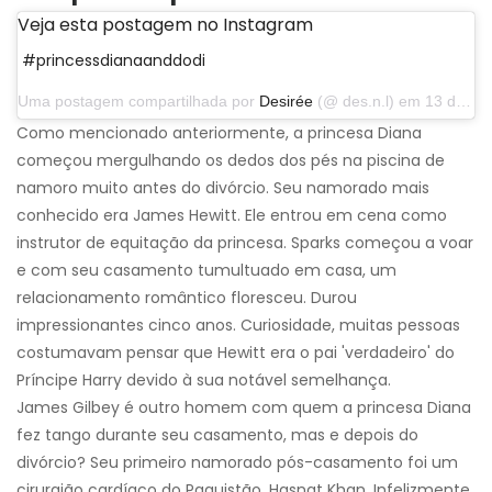
Veja esta postagem no Instagram
#princessdianaanddodi
Uma postagem compartilhada por
Desirée
(@ des.n.l) em 13 de abril de 2014 às 12h43 PDT
Como mencionado anteriormente, a princesa Diana
começou mergulhando os dedos dos pés na piscina de
namoro muito antes do divórcio. Seu namorado mais
conhecido era James Hewitt. Ele entrou em cena como
instrutor de equitação da princesa. Sparks começou a voar
e com seu casamento tumultuado em casa, um
relacionamento romântico floresceu. Durou
impressionantes cinco anos. Curiosidade, muitas pessoas
costumavam pensar que Hewitt era o pai 'verdadeiro' do
Príncipe Harry devido à sua notável semelhança.
James Gilbey é outro homem com quem a princesa Diana
fez tango durante seu casamento, mas e depois do
divórcio? Seu primeiro namorado pós-casamento foi um
cirurgião cardíaco do Paquistão, Hasnat Khan. Infelizmente,