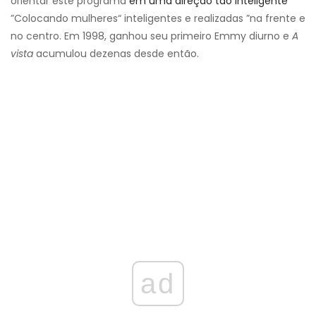
orientar este programa
em uma direção tão inteligente
”Colocando mulheres“ inteligentes e realizadas ”na frente e
no centro. Em 1998, ganhou seu primeiro Emmy diurno e
A
vista
acumulou dezenas desde então.
ad