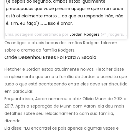
(e depois do segundo, ambos estão igualmente
preocupados que você precise apagar e que o romance
está oficialmente morto ... ao que eu respondo 'não, não
é, sim, eu faço') ... … Isso é amor.
Uma postagem compartilhada por
Jordan Rodgers
(@ jrodgers11) em 25 de novembro de 2019 às 17:52 PST
Os antigos e atuais beaus dos irmãos Rodgers falaram
sobre o drama da família Rodgers.
Onde Desenhou Brees Foi Para A Escola
Fletcher e Jordan estão atualmente noivos. Fletcher disse
simplesmente que ama a família de Jordan e acredita que
tudo o que está acontecendo entre eles deve ser discutido
em particular.
Enquanto isso, Aaron namorou a atriz Olivia Munn de 2013 a
2017. Após a separação de Munn com Aaron, ela deu mais
detalhes sobre seu relacionamento com sua família,
dizendo.
Ela disse: “Eu encontrei os pais apenas algumas vezes e