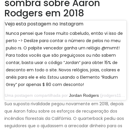
sombra sobre Aaron
Rodgers em 2018
Veja esta postagem no Instagram
Nunca pensei que fosse muito cabeludo, então vi isso de
perto -> Deslize para contar o número de pelos no meu
pulso rs. O palpite vencedor ganha um relógio @mvmt!
Para todos vocês que são preguiçosos ou não sabem
contar, basta usar o código “Jordan” para obter 15% de
desconto em todo o site. Novos relógios, joias, colares e
anéis para ele e ela. Estou usando o Elemento “Radium
Grey” por apenas $ 80 com desconto!
Uma postagem compartilhada por
Jordan Rodgers
(jrodgers11) em 29 de setembro de 2019 às 13h07 PDT
Sua suposta rivalidade pegou novamente em 2018, depois
que Aaron falou sobre os esforços de recuperação dos
incêndios florestais da Califórnia. O quarterback pediu aos
seguidores que o ajudassem a arrecadar dinheiro para os