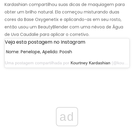
Kardashian compartilhou suas dicas de maquiagem para
obter um brilho natural. Ela começou misturando duas
cores da Base Oxygenetix e aplicando-as em seu rosto,
então usou um BeautyBlender com uma névoa de Água
de Uva Caudalie para aplicar o corretivo.
Veja esta postagem no Instagram
Nome: Penelope, Apelido: Poosh
Uma postagem compartilhada por
Kourtney Kardashian
(@kourtneykardash) em 11 de março de 2019 às 12h38 PDT
ad