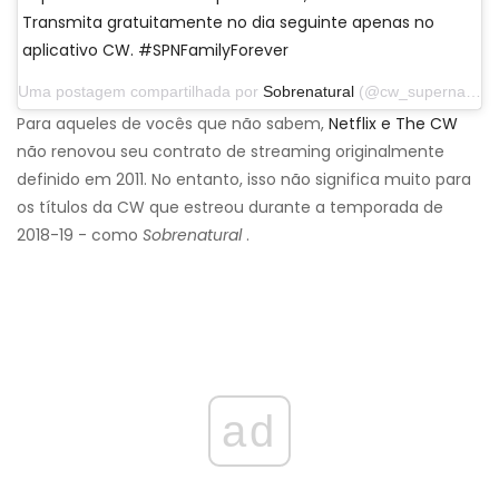
Transmita gratuitamente no dia seguinte apenas no
aplicativo CW. #SPNFamilyForever
Uma postagem compartilhada por
Sobrenatural
(@cw_supernatural) em 2 de outubro de 2019 às 9:01 PDT
Para aqueles de vocês que não sabem,
Netflix e The CW
não renovou seu contrato de streaming originalmente
definido em 2011. No entanto, isso não significa muito para
os títulos da CW que estreou durante a temporada de
2018-19 - como
Sobrenatural
.
ad