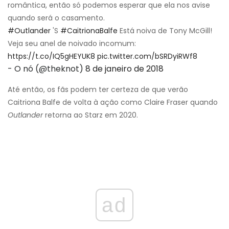
romântica, então só podemos esperar que ela nos avise
quando será o casamento.
#Outlander
'S
#CaitrionaBalfe
Está noiva de Tony McGill!
Veja seu anel de noivado incomum:
https://t.co/IQ5gHEYUK8
pic.twitter.com/bSRDyiRWf8
- O nó (@theknot)
8 de janeiro de 2018
Até então, os fãs podem ter certeza de que verão
Caitriona Balfe de volta à ação como Claire Fraser quando
Outlander
retorna ao Starz em 2020.
ad