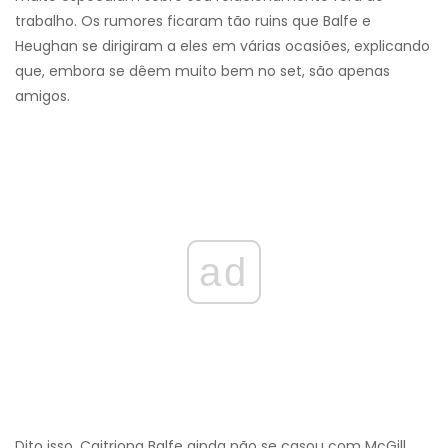
trabalho. Os rumores ficaram tão ruins que Balfe e
Heughan se dirigiram a eles em várias ocasiões, explicando
que, embora se dêem muito bem no set, são apenas
amigos.
ad
Dito isso, Caitriona Balfe ainda não se casou com McGill,