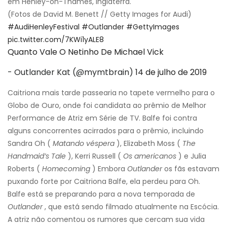
em Henley-on-Thames, Inglaterra.
(Fotos de David M. Benett // Getty Images for Audi)
#AudiHenleyFestival
#Outlander
#GettyImages
pic.twitter.com/7KWi1yALE8
Quanto Vale O Netinho De Michael Vick
- Outlander Kat (@mymtbrain)
14 de julho de 2019
Caitriona mais tarde passearia no tapete vermelho para o
Globo de Ouro, onde foi candidata ao prêmio de Melhor
Performance de Atriz em Série de TV. Balfe foi contra
alguns concorrentes acirrados para o prêmio, incluindo
Sandra Oh (
Matando véspera
), Elizabeth Moss (
The
Handmaid’s Tale
), Kerri Russell (
Os americanos
) e Julia
Roberts (
Homecoming
) Embora
Outlander
os fãs estavam
puxando forte por Caitriona Balfe, ela perdeu para Oh.
Balfe está se preparando para a nova temporada de
Outlander
, que está sendo filmado atualmente na Escócia.
A atriz não comentou os rumores que cercam sua vida