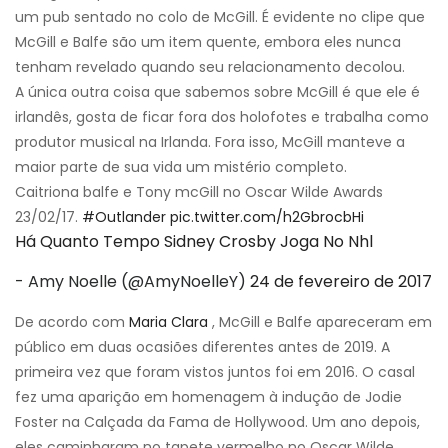
um pub sentado no colo de McGill. É evidente no clipe que
McGill e Balfe são um item quente, embora eles nunca
tenham revelado quando seu relacionamento decolou.
A única outra coisa que sabemos sobre McGill é que ele é
irlandês, gosta de ficar fora dos holofotes e trabalha como
produtor musical na Irlanda. Fora isso, McGill manteve a
maior parte de sua vida um mistério completo.
Caitriona balfe e Tony mcGill no Oscar Wilde Awards
23/02/17.
#Outlander
pic.twitter.com/h2GbrocbHi
Há Quanto Tempo Sidney Crosby Joga No Nhl
- Amy Noelle (@AmyNoelleY)
24 de fevereiro de 2017
De acordo com
Maria Clara
, McGill e Balfe apareceram em
público em duas ocasiões diferentes antes de 2019. A
primeira vez que foram vistos juntos foi em 2016. O casal
fez uma aparição em homenagem à indução de Jodie
Foster na Calçada da Fama de Hollywood. Um ano depois,
eles caminharam no tapete vermelho no Oscar Wilde