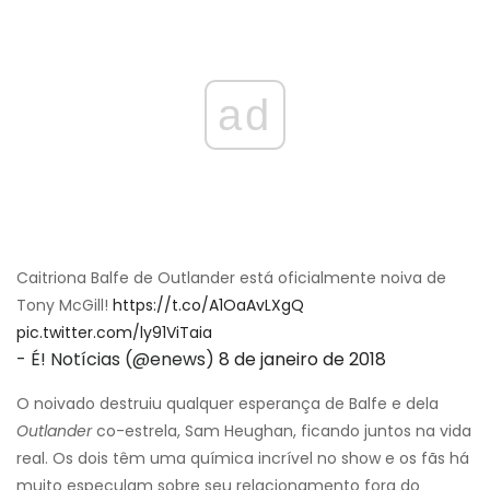
ad
Caitriona Balfe de Outlander está oficialmente noiva de
Tony McGill!
https://t.co/A1OaAvLXgQ
pic.twitter.com/ly91ViTaia
- É! Notícias (@enews)
8 de janeiro de 2018
O noivado destruiu qualquer esperança de Balfe e dela
Outlander
co-estrela, Sam Heughan, ficando juntos na vida
real. Os dois têm uma química incrível no show e os fãs há
muito especulam sobre seu relacionamento fora do