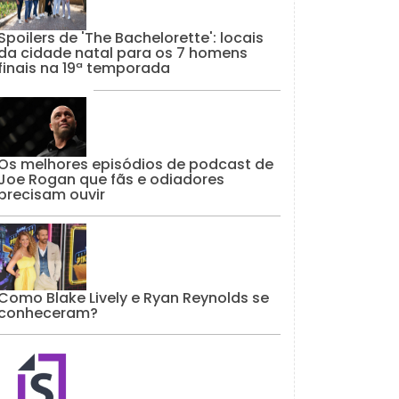
Spoilers de 'The Bachelorette': locais
da cidade natal para os 7 homens
finais na 19ª temporada
Os melhores episódios de podcast de
Joe Rogan que fãs e odiadores
precisam ouvir
Como Blake Lively e Ryan Reynolds se
conheceram?