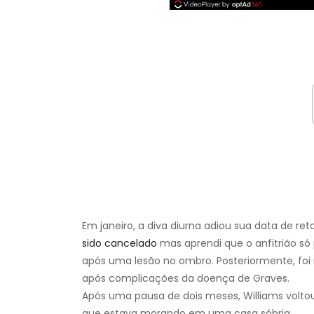
Em janeiro, a diva diurna adiou sua data de ret
sido cancelado
mas aprendi que o anfitrião s
após uma lesão no ombro. Posteriormente, foi 
após complicações da doença de Graves.
Após uma pausa de dois meses, Williams volt
que estava morando em uma casa sóbria.