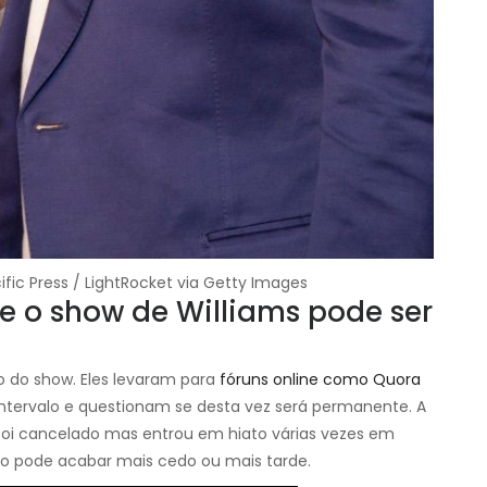
ific Press / LightRocket via Getty Images
e o show de Williams pode ser
no do show. Eles levaram para
fóruns online como Quora
ntervalo e questionam se desta vez será permanente. A
oi cancelado mas entrou em hiato várias vezes em
so pode acabar mais cedo ou mais tarde.