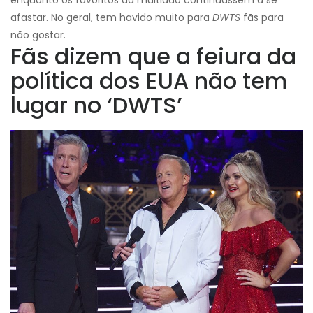
enquanto os favoritos da multidão continuassem a se
afastar. No geral, tem havido muito para
DWTS
fãs para
não gostar.
Fãs dizem que a feiura da
política dos EUA não tem
lugar no ‘DWTS’