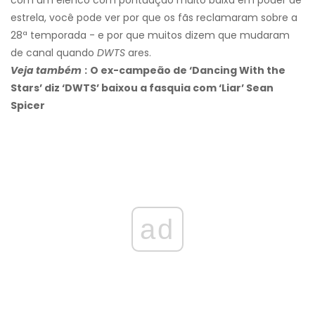
com um elenco com pontuação muito baixa em poder de
estrela, você pode ver por que os fãs reclamaram sobre a
28ª temporada - e por que muitos dizem que mudaram
de canal quando
DWTS
ares.
Veja também
:
O ex-campeão de ‘Dancing With the
Stars’ diz ‘DWTS’ baixou a fasquia com ‘Liar’ Sean
Spicer
ad