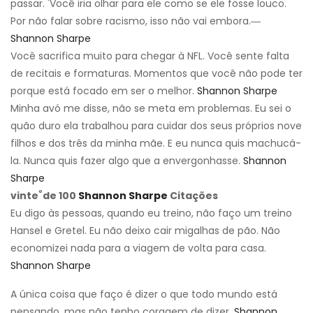
passar. 'Você iria olhar para ele como se ele fosse louco.
Por não falar sobre racismo, isso não vai embora.―
Shannon Sharpe
Você sacrifica muito para chegar à NFL. Você sente falta
de recitais e formaturas. Momentos que você não pode ter
porque está focado em ser o melhor.
Shannon Sharpe
Minha avó me disse, não se meta em problemas. Eu sei o
quão duro ela trabalhou para cuidar dos seus próprios nove
filhos e dos três da minha mãe. E eu nunca quis machucá-
la. Nunca quis fazer algo que a envergonhasse.
Shannon
Sharpe
º
vinte
de 100
Shannon Sharpe
Citações
Eu digo às pessoas, quando eu treino, não faço um treino
Hansel e Gretel. Eu não deixo cair migalhas de pão. Não
economizei nada para a viagem de volta para casa.
Shannon Sharpe
A única coisa que faço é dizer o que todo mundo está
pensando, mas não tenho coragem de dizer.
Shannon