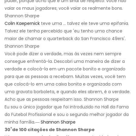
puder, porque acho que é um sinal de respeito: você não
vaiar os maus jogadores; você vaiar os realmente bons.
Shannon Sharpe
Colin Kaepernick
teve uma ... talvez ele teve uma epifania.
Talvez ele tenha percebido que 'eu tenho uma chance
maior de chamar o quarterback do San Francisco 49ers'.
Shannon Sharpe
Você pode dizer a verdade, mas às vezes nem sempre
consegue enfrentá-la. Descobri uma maneira de dizer a
verdade e colocá-la em um pacote bonito e organizado
para que as pessoas a recebam. Muitas vezes, você tem
que colocá-lo em uma caixa bonita e organizada com
uma gravata borboleta, e quando eles abrem, é a verdade.
Acho que as pessoas respeitam isso. Shannon Sharpe
Eu sou o único jogador que foi introduzido no Hall da Fama
do Futebol Profissional e sou o segundo melhor jogador da
minha família.―
Shannon Sharpe
º
30
de 100 citações de Shannon Sharpe