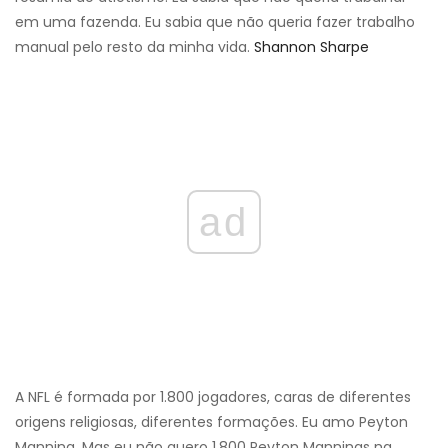
em uma fazenda. Eu sabia que não queria fazer trabalho
manual pelo resto da minha vida.
Shannon Sharpe
ad
A NFL é formada por 1.800 jogadores, caras de diferentes
origens religiosas, diferentes formações. Eu amo Peyton
Manning. Mas eu não quero 1.800 Peyton Mannings na