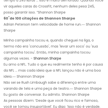
tempo a 245 libras ... isso é muito demorado. Quando você
vir aqueles caras do CrossFit, nenhum deles pesa 245,
posso garantir isso. ”Shannon Sharpe
º
60
de 100 citações de Shannon Sharpe
Adrian Peterson tem velocidade de home run.― Shannon
Sharpe
Minha campainha tocou e, quando cheguei na liga, o
termo não era 'concussão', mas 'levar um soco' ou 'sua
campainha tocou'. Então, minha campainha tocou
algumas vezes. -
Shannon Sharpe
Eu amo a NFL. Tudo o que eu realmente tenho é por causa
da NFL ... mas cada ideia que a NFL lançou não é uma boa
ideia.― Shannon Sharpe
Não sei se Rush Limbaugh sabe a diferença entre uma
varanda de tela e uma peça de teatro.― Shannon Sharpe
Eu gosto de conversar. Eu admito. Shannon Sharpe
As pessoas dizem: ‘Desde que você ficou rico e famoso,
você se tornou insuportável’. Eu digo: ‘Isso não é verdade.