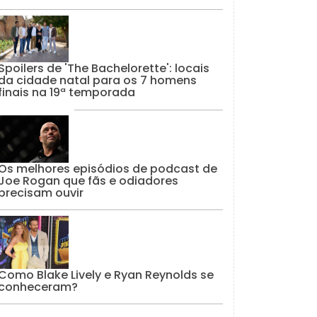
Spoilers de 'The Bachelorette': locais
da cidade natal para os 7 homens
finais na 19ª temporada
Os melhores episódios de podcast de
Joe Rogan que fãs e odiadores
precisam ouvir
Como Blake Lively e Ryan Reynolds se
conheceram?