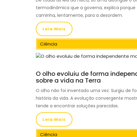
De todas as leis da física, só uma distingue o
termodinâmica que a governa, explica porque 
caminha, lentamente, para a desordem.
Leia Mais
Ciência
O olho evoluiu de forma independ
sobre a vida na Terra
O olho não foi inventado uma vez. Surgiu de 
história da vida. A evolução convergente mos
tende a encontrar soluções parecidas.
Leia Mais
Ciência