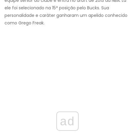
equipe sênior do clube e entra no draft de 2013 da NBA. Lá
ele foi selecionado na 15ª posição pelo Bucks. Sua
personalidade e caráter ganharam um apelido conhecido
como Grego Freak.
ad