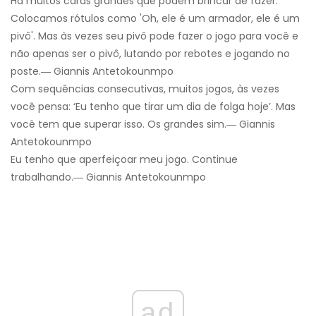
Há muitos caras grandes que podem brincar de fazer.
Colocamos rótulos como 'Oh, ele é um armador, ele é um
pivô'. Mas às vezes seu pivô pode fazer o jogo para você e
não apenas ser o pivô, lutando por rebotes e jogando no
poste.― Giannis Antetokounmpo
Com sequências consecutivas, muitos jogos, às vezes
você pensa: ‘Eu tenho que tirar um dia de folga hoje’. Mas
você tem que superar isso. Os grandes sim.― Giannis
Antetokounmpo
Eu tenho que aperfeiçoar meu jogo. Continue
trabalhando.― Giannis Antetokounmpo
ad