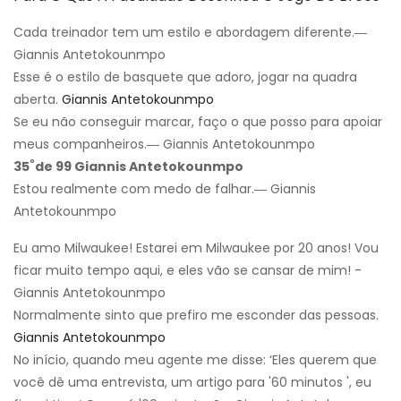
Cada treinador tem um estilo e abordagem diferente.―
Giannis Antetokounmpo
Esse é o estilo de basquete que adoro, jogar na quadra
aberta.
Giannis Antetokounmpo
Se eu não conseguir marcar, faço o que posso para apoiar
meus companheiros.― Giannis Antetokounmpo
º
35
de 99 Giannis Antetokounmpo
Estou realmente com medo de falhar.― Giannis
Antetokounmpo
Eu amo Milwaukee! Estarei em Milwaukee por 20 anos! Vou
ficar muito tempo aqui, e eles vão se cansar de mim! -
Giannis Antetokounmpo
Normalmente sinto que prefiro me esconder das pessoas.
Giannis Antetokounmpo
No início, quando meu agente me disse: ‘Eles querem que
você dê uma entrevista, um artigo para '60 minutos ', eu