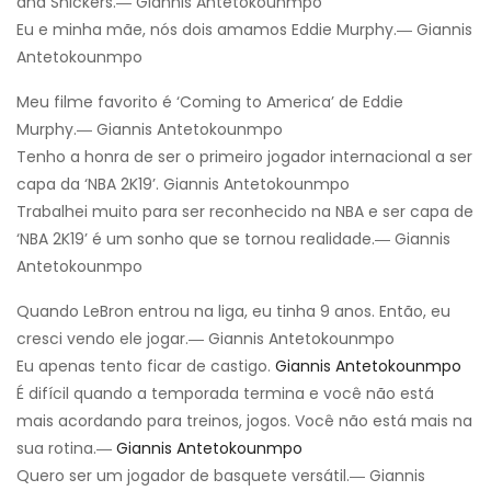
and Snickers.― Giannis Antetokounmpo
Eu e minha mãe, nós dois amamos Eddie Murphy.― Giannis
Antetokounmpo
Meu filme favorito é ‘Coming to America’ de Eddie
Murphy.― Giannis Antetokounmpo
Tenho a honra de ser o primeiro jogador internacional a ser
capa da ‘NBA 2K19’. Giannis Antetokounmpo
Trabalhei muito para ser reconhecido na NBA e ser capa de
‘NBA 2K19’ é um sonho que se tornou realidade.― Giannis
Antetokounmpo
Quando LeBron entrou na liga, eu tinha 9 anos. Então, eu
cresci vendo ele jogar.― Giannis Antetokounmpo
Eu apenas tento ficar de castigo.
Giannis Antetokounmpo
É difícil quando a temporada termina e você não está
mais acordando para treinos, jogos. Você não está mais na
sua rotina.―
Giannis Antetokounmpo
Quero ser um jogador de basquete versátil.― Giannis