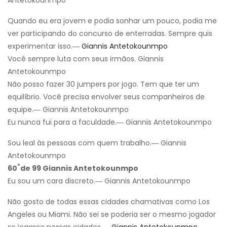
Quando eu era jovem e podia sonhar um pouco, podia me
ver participando do concurso de enterradas. Sempre quis
experimentar isso.―
Giannis Antetokounmpo
Você sempre luta com seus irmãos. Giannis
Antetokounmpo
Não posso fazer 30 jumpers por jogo. Tem que ter um
equilíbrio. Você precisa envolver seus companheiros de
equipe.― Giannis Antetokounmpo
Eu nunca fui para a faculdade.― Giannis Antetokounmpo
Sou leal às pessoas com quem trabalho.― Giannis
Antetokounmpo
º
60
de 99 Giannis Antetokounmpo
Eu sou um cara discreto.― Giannis Antetokounmpo
Não gosto de todas essas cidades chamativas como Los
Angeles ou Miami. Não sei se poderia ser o mesmo jogador
se jogasse nessas cidades.―
Giannis Antetokounmpo