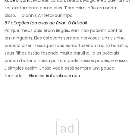
Kobe Bryant
, Michael Jordan, LeBron, Magic e eu queríamos
ser exatamente como eles. ’Para mim, não era nada
disso.― Giannis Antetokounmpo
87 citações famosas de Brian O’Driscoll
Porque meus pais eram ilegais, eles não podiam confiar
em ninguém. Eles estavam sempre nervosos. Um vizinho
poderia dizer, ‘Essas pessoas estão fazendo muito barulho,
seus filhos estão fazendo muito barulho’, e os policiais
podem bater à nossa porta e pedir nossos papéis, e é isso.
É simples assim. Então você está sempre um pouco
fechado.―
Giannis Antetokounmpo
ad