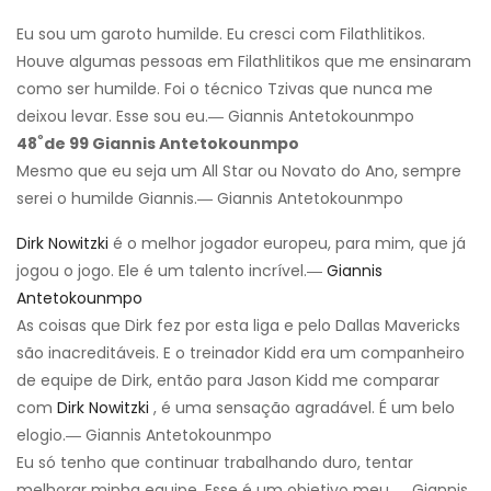
Eu sou um garoto humilde. Eu cresci com Filathlitikos.
Houve algumas pessoas em Filathlitikos que me ensinaram
como ser humilde. Foi o técnico Tzivas que nunca me
deixou levar. Esse sou eu.― Giannis Antetokounmpo
º
48
de 99 Giannis Antetokounmpo
Mesmo que eu seja um All Star ou Novato do Ano, sempre
serei o humilde Giannis.― Giannis Antetokounmpo
Dirk Nowitzki
é o melhor jogador europeu, para mim, que já
jogou o jogo. Ele é um talento incrível.―
Giannis
Antetokounmpo
As coisas que Dirk fez por esta liga e pelo Dallas Mavericks
são inacreditáveis. E o treinador Kidd era um companheiro
de equipe de Dirk, então para Jason Kidd me comparar
com
Dirk Nowitzki
, é uma sensação agradável. É um belo
elogio.― Giannis Antetokounmpo
Eu só tenho que continuar trabalhando duro, tentar
melhorar minha equipe. Esse é um objetivo meu.― Giannis