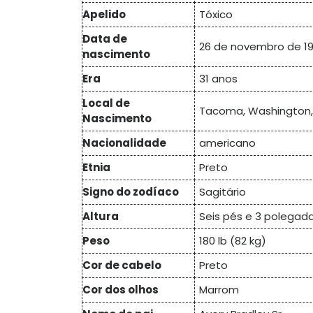
Apelido
Tóxico
Data de
26 de novembro de 1
nascimento
Era
31 anos
Local de
Tacoma, Washington,
Nascimento
Nacionalidade
americano
Etnia
Preto
Signo do zodíaco
Sagitário
Altura
Seis pés e 3 polegada
Peso
180 lb (82 kg)
Cor de cabelo
Preto
Cor dos olhos
Marrom