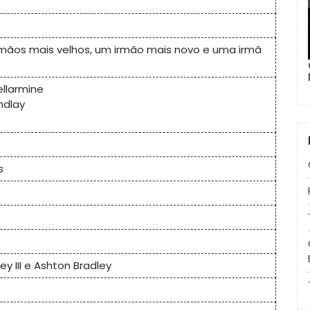
irmãos mais velhos, um irmão mais novo e uma irmã
ellarmine
ndlay
s
ley III e Ashton Bradley