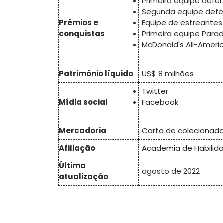
Primeira equipe defen
Segunda equipe defen
Prêmios e
Equipe de estreantes 
conquistas
Primeira equipe Parad
McDonald's All-Ameri
Patrimônio líquido
US$ 8 milhões
Twitter
Mídia social
Facebook
Mercadoria
Carta de colecionad
Afiliação
Academia de Habilida
Última
agosto de 2022
atualização