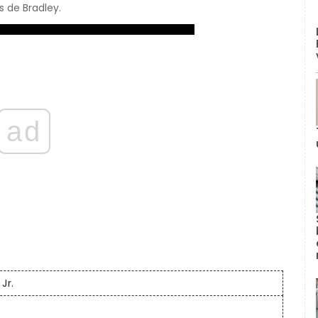
 de Bradley.
ad
Jr.