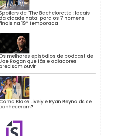
Spoilers de 'The Bachelorette': locais
da cidade natal para os 7 homens
finais na 19ª temporada
Os melhores episódios de podcast de
Joe Rogan que fãs e odiadores
precisam ouvir
Como Blake Lively e Ryan Reynolds se
conheceram?