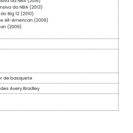
siva da NBA (2016)
siva da NBA (2013)
do Big 12 (2010)
e All-American (2009)
can (2009)
or de basquete
des Avery Bradley