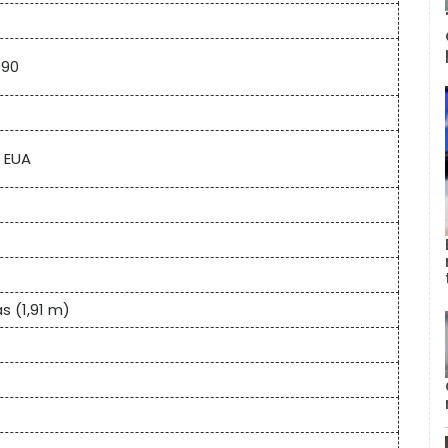
990
 EUA
s (1,91 m)