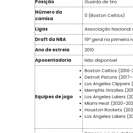
Posição
Guarda de tiro
Número da
0 (Boston Celtics)
camisa
Ligas
Associação Nacional 
Draft da NBA
19º geral na primeira
Ano de estreia
2010
Aposentadoria
Não disponível
Boston Celtics (2010-
Detroit Pistons (2017–
Los Angeles Clippers 
Memphis Grizzlies (20
Equipes de jogo
Los Angeles Lakers (2
Miami Heat (2020–202
Houston Rockets (202
Los Angeles Lakers (2