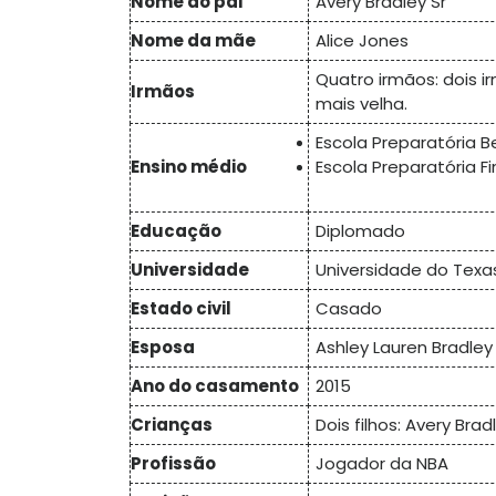
Nome do pai
Avery Bradley Sr
Nome da mãe
Alice Jones
Quatro irmãos: dois 
Irmãos
mais velha.
Escola Preparatória B
Ensino médio
Escola Preparatória Fi
Educação
Diplomado
Universidade
Universidade do Texa
Estado civil
Casado
Esposa
Ashley Lauren Bradley
Ano do casamento
2015
Crianças
Dois filhos: Avery Brad
Profissão
Jogador da NBA