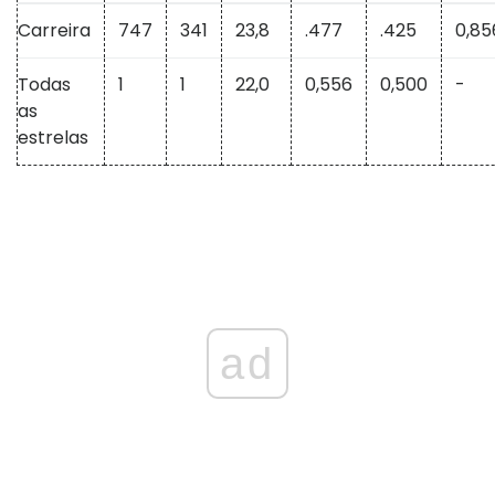
Carreira
747
341
23,8
.477
.425
0,85
Todas
1
1
22,0
0,556
0,500
-
as
estrelas
ad