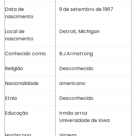
Data de
9 de setembro de 1967
nascimento
Local de
Detroit, Michigan
nascimento
Conhecido como
B.J.Armstrong
Religião
Desconhecido
Nacionalidade
americano
Etnia
Desconhecido
Educação
Irmão arroz
Universidade de Iowa
Horóscopo
Virgem