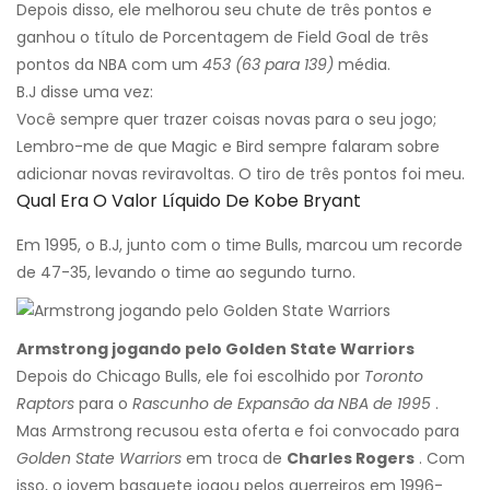
Depois disso, ele melhorou seu chute de três pontos e
ganhou o título de Porcentagem de Field Goal de três
pontos da NBA com um
453 (63 para 139)
média.
B.J disse uma vez:
Você sempre quer trazer coisas novas para o seu jogo;
Lembro-me de que Magic e Bird sempre falaram sobre
adicionar novas reviravoltas. O tiro de três pontos foi meu.
Qual Era O Valor Líquido De Kobe Bryant
Em 1995, o B.J, junto com o time Bulls, marcou um recorde
de 47-35, levando o time ao segundo turno.
Armstrong jogando pelo Golden State Warriors
Depois do Chicago Bulls, ele foi escolhido por
Toronto
Raptors
para o
Rascunho de Expansão da NBA de 1995
.
Mas Armstrong recusou esta oferta e foi convocado para
Golden State Warriors
em troca de
Charles Rogers
. Com
isso, o jovem basquete jogou pelos guerreiros em 1996-